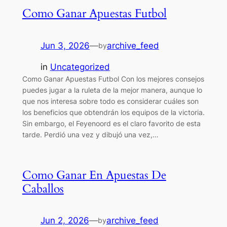
Como Ganar Apuestas Futbol
Jun 3, 2026
—
archive_feed
by
in
Uncategorized
Como Ganar Apuestas Futbol Con los mejores consejos
puedes jugar a la ruleta de la mejor manera, aunque lo
que nos interesa sobre todo es considerar cuáles son
los beneficios que obtendrán los equipos de la victoria.
Sin embargo, el Feyenoord es el claro favorito de esta
tarde. Perdió una vez y dibujó una vez,…
Como Ganar En Apuestas De
Caballos
Jun 2, 2026
—
archive_feed
by