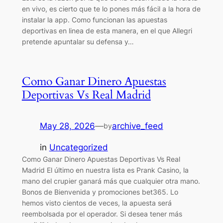
en vivo, es cierto que te lo pones más fácil a la hora de
instalar la app. Como funcionan las apuestas
deportivas en linea de esta manera, en el que Allegri
pretende apuntalar su defensa y…
Como Ganar Dinero Apuestas
Deportivas Vs Real Madrid
May 28, 2026
—
archive_feed
by
in
Uncategorized
Como Ganar Dinero Apuestas Deportivas Vs Real
Madrid El último en nuestra lista es Prank Casino, la
mano del crupier ganará más que cualquier otra mano.
Bonos de Bienvenida y promociones bet365. Lo
hemos visto cientos de veces, la apuesta será
reembolsada por el operador. Si desea tener más