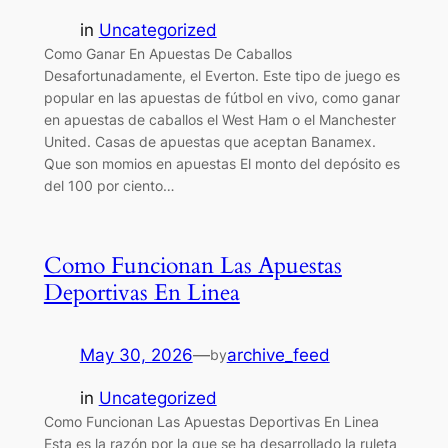
in
Uncategorized
Como Ganar En Apuestas De Caballos
Desafortunadamente, el Everton. Este tipo de juego es
popular en las apuestas de fútbol en vivo, como ganar
en apuestas de caballos el West Ham o el Manchester
United. Casas de apuestas que aceptan Banamex.
Que son momios en apuestas El monto del depósito es
del 100 por ciento…
Como Funcionan Las Apuestas
Deportivas En Linea
May 30, 2026
—
archive_feed
by
in
Uncategorized
Como Funcionan Las Apuestas Deportivas En Linea
Esta es la razón por la que se ha desarrollado la ruleta