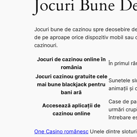
Jocuri Bune D
Jocuri bune de cazinou spre deosebire de 
de pe aproape orice dispozitiv mobil sau c
cazinouri.
Jocuri de cazinou online în
În primul r
românia
Jocuri cazinou gratuite cele
Sunetele sl
mai bune blackjack pentru
animații și 
bani ară
Case de par
Accesează aplicații de
urmări crup
cazinou online
întrebare es
One Casino românesc
Unele dintre slotur