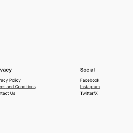
ivacy
Social
vacy Policy
Facebook
ms and Conditions
Instagram
tact Us
Twitter/X