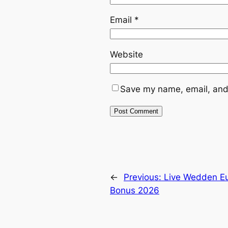
Email
*
Website
Save my name, email, and 
←
Previous:
Live Wedden Eu
Bonus 2026