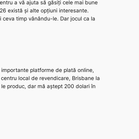
pentru a vă ajuta să găsiți cele mai bune
6 există și alte opțiuni interesante.
i ceva timp vânându-le. Dar jocul ca la
 importante platforme de plată online,
centru local de revendicare, Brisbane la
 le produc, dar mă aștept 200 dolari în