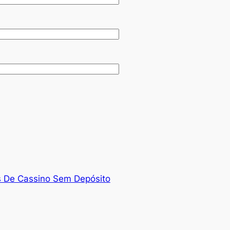
s De Cassino Sem Depósito