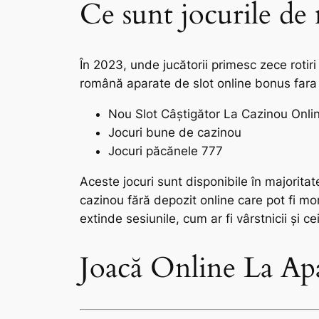
Ce sunt jocurile de 
În 2023, unde jucătorii primesc zece rotiri
română aparate de slot online bonus fara 
Nou Slot Câștigător La Cazinou Onli
Jocuri bune de cazinou
Jocuri păcănele 777
Aceste jocuri sunt disponibile în majoritate
cazinou fără depozit online care pot fi m
extinde sesiunile, cum ar fi vârstnicii și cei
Joacă Online La Ap