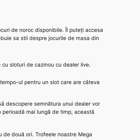
ri de noroc disponibile. Îl puteți accesa
ebuie sa stii despre jocurile de masa din
 cu sloturi de cazinou cu dealer live.
t tempo-ul pentru un slot care are câteva
că să descopere semnătura unui dealer vor
 o perioadă mai lungă de timp, această
au de două ori. Trofeele noastre Mega