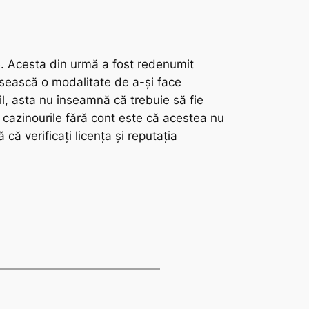
e. Acesta din urmă a fost redenumit
ăsească o modalitate de a-și face
il, asta nu înseamnă că trebuie să fie
 cazinourile fără cont este că acestea nu
că verificați licența și reputația