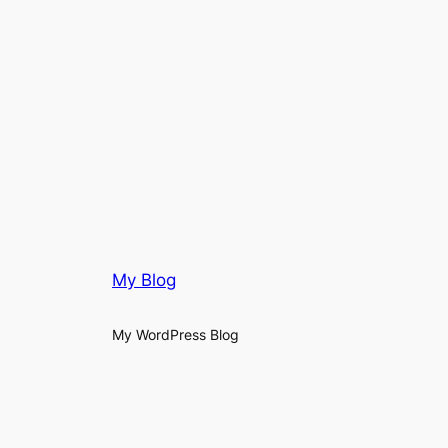
My Blog
My WordPress Blog