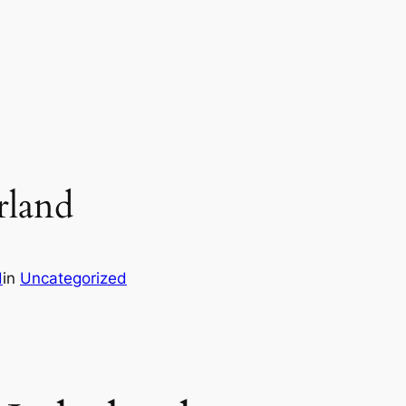
rland
d
in
Uncategorized