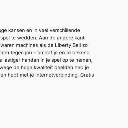
ge kansen en in veel verschillende
t spel te wedden. Aan de andere kant
waren machines als de Liberty Bell zo
eren tegen jou – omdat je erom bekend
s lastiger handen in je spel op te nemen,
wege de hoge kwaliteit beelden heb je
emen hebt met je internetverbinding. Gratis