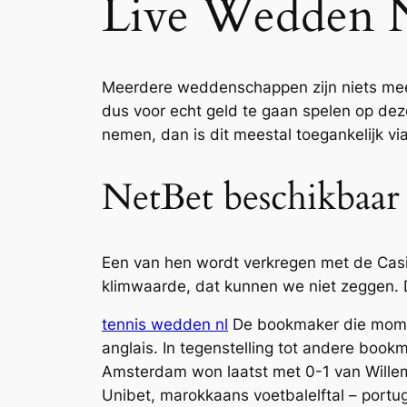
Live Wedden 
Meerdere weddenschappen zijn niets meer
dus voor echt geld te gaan spelen op deze 
nemen, dan is dit meestal toegankelijk v
NetBet beschikbaar
Een van hen wordt verkregen met de Casi
klimwaarde, dat kunnen we niet zeggen. Dus,
tennis wedden nl
De bookmaker die momen
anglais. In tegenstelling tot andere book
Amsterdam won laatst met 0-1 van Willem 
Unibet, marokkaans voetbalelftal – portug