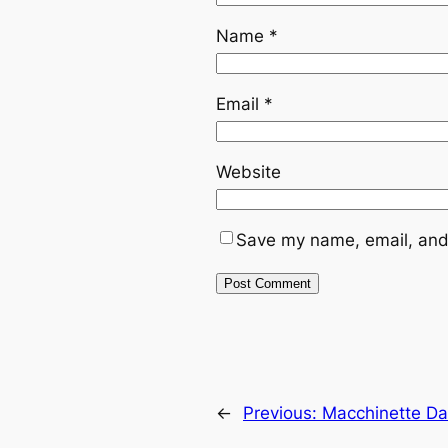
Name
*
Email
*
Website
Save my name, email, and 
←
Previous:
Macchinette Da