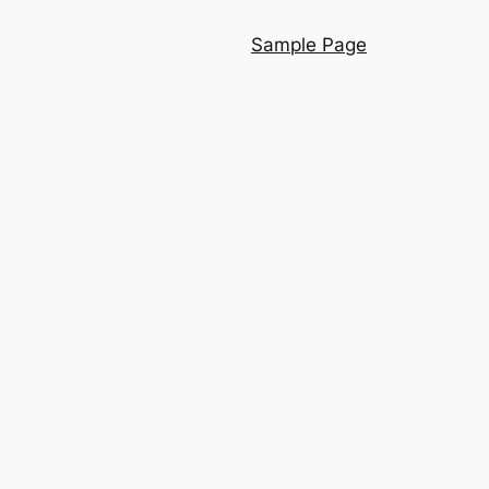
Sample Page