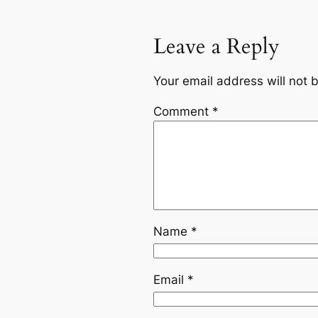
Leave a Reply
Your email address will not 
Comment
*
Name
*
Email
*