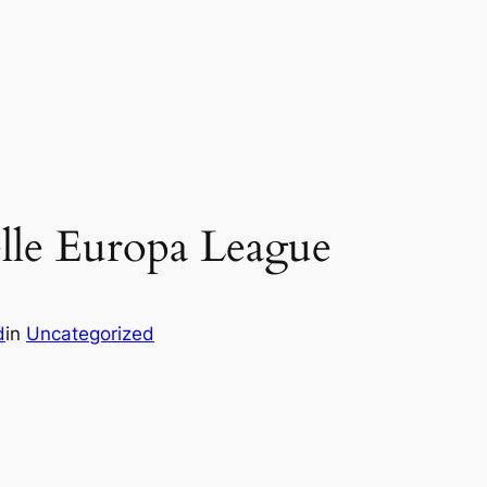
lle Europa League
d
in
Uncategorized