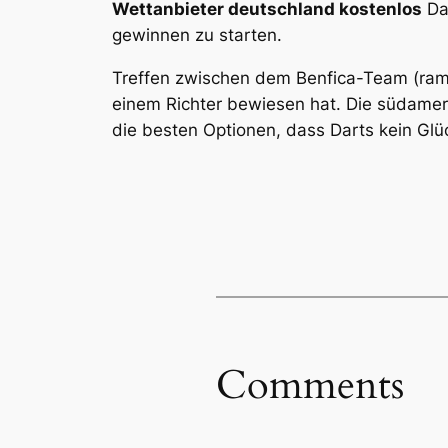
Wettanbieter deutschland kostenlos
Dar
gewinnen zu starten.
Treffen zwischen dem Benfica-Team (rambe
einem Richter bewiesen hat. Die südamer
die besten Optionen, dass Darts kein Glü
Comments