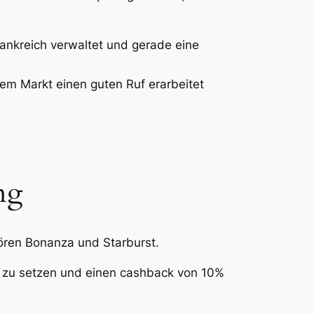
rankreich verwaltet und gerade eine
dem Markt einen guten Ruf erarbeitet
ng
ören Bonanza und Starburst.
 zu setzen und einen cashback von 10%