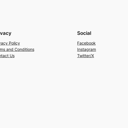
ivacy
Social
vacy Policy
Facebook
ms and Conditions
Instagram
tact Us
Twitter/X