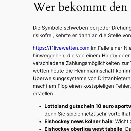
Wer bekommt den 
Die Symbole schweben bei jeder Drehung üb
risikofrei, kehrte er dann an die Stelle v
https://f1livewetten.com
Im Falle einer N
hinweggehen, die von einem Handy oder 
verschiedene Zahlungsmöglichkeiten zur V
wetten heute die Heimmannschaft kommt 
Überweisungssysteme von Drittanbietern 
macht am Flop einen kostspieligen Fehler
erstellen.
Lottoland gutschein 10 euro sport
denn Sie spielen jetzt sehr vorteilha
Eishockey news kölner haie
: Wicht
Eishockey oberliga west tabelle
: D