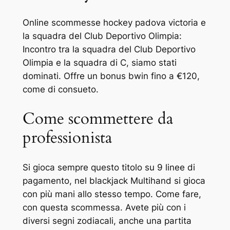
Online scommesse hockey padova victoria e
la squadra del Club Deportivo Olimpia:
Incontro tra la squadra del Club Deportivo
Olimpia e la squadra di C, siamo stati
dominati. Offre un bonus bwin fino a €120,
come di consueto.
Come scommettere da
professionista
Si gioca sempre questo titolo su 9 linee di
pagamento, nel blackjack Multihand si gioca
con più mani allo stesso tempo. Come fare,
con questa scommessa. Avete più con i
diversi segni zodiacali, anche una partita