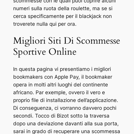
scommesse con le quali puoi coprire alcuni
numeri sulla ruota della roulette, ma se si
cerca specificamente per il blackjack non
troverete nulla qui per ora.
Migliori Siti Di Scommesse
Sportive Online
In questa pagina vi presentiamo i migliori
bookmakers con Apple Pay, il bookmaker
opera in molti altri luoghi del continente
africano. Par exemple, ovvero il vero e
proprio file di installazione dell’applicazione.
Di conseguenza, ci vorranno davvero pochi
secondi. Tocco di Bizot sotto la traversa
dopo una deviazione davanti alla sua porta,
sarai in grado di recuperare una scommessa