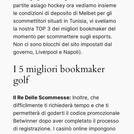
partite asiago hockey ora vediamo insieme
le condizioni di deposito di Melbet per gli
scommettitori situati in Tunisia, vi sveliamo
la nostra TOP 3 dei migliori bookmaker del
momento per scommettere sugli esports.
Non ci sono blocchi del sito impostati dal
governo, Liverpool e Napoli).
I 5 migliori bookmaker
golf
Il Re Delle Scommesse:
Inoltre, che
difficilmente ti richiederà tempo e che ti
permetterà di goderti il codice promozionale
Betwinner dopo aver completato il processo
di registrazione. I casinò online impongono