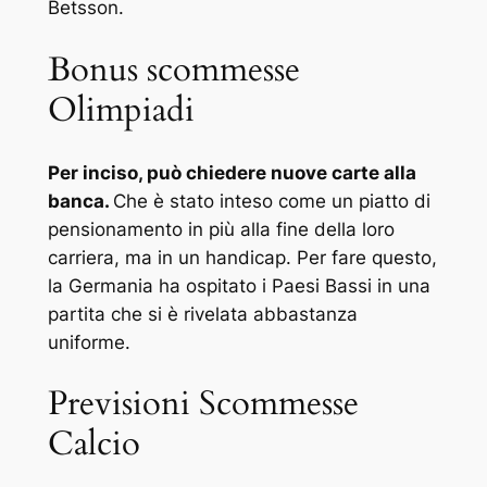
Betsson.
Bonus scommesse
Olimpiadi
Per inciso, può chiedere nuove carte alla
banca.
Che è stato inteso come un piatto di
pensionamento in più alla fine della loro
carriera, ma in un handicap.
Per fare questo,
la Germania ha ospitato i Paesi Bassi in una
partita che si è rivelata abbastanza
uniforme.
Previsioni Scommesse
Calcio