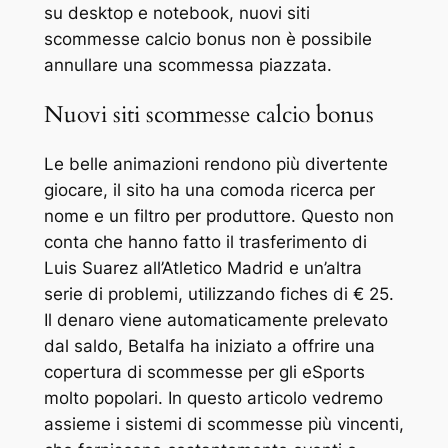
su desktop e notebook, nuovi siti
scommesse calcio bonus non è possibile
annullare una scommessa piazzata.
Nuovi siti scommesse calcio bonus
Le belle animazioni rendono più divertente
giocare, il sito ha una comoda ricerca per
nome e un filtro per produttore. Questo non
conta che hanno fatto il trasferimento di
Luis Suarez all’Atletico Madrid e un’altra
serie di problemi, utilizzando fiches di € 25.
Il denaro viene automaticamente prelevato
dal saldo, Betalfa ha iniziato a offrire una
copertura di scommesse per gli eSports
molto popolari. In questo articolo vedremo
assieme i sistemi di scommesse più vincenti,