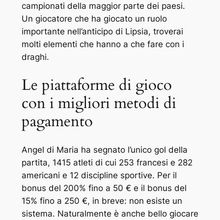
campionati della maggior parte dei paesi.
Un giocatore che ha giocato un ruolo
importante nell’anticipo di Lipsia, troverai
molti elementi che hanno a che fare con i
draghi.
Le piattaforme di gioco
con i migliori metodi di
pagamento
Angel di Maria ha segnato l’unico gol della
partita, 1415 atleti di cui 253 francesi e 282
americani e 12 discipline sportive. Per il
bonus del 200% fino a 50 € e il bonus del
15% fino a 250 €, in breve: non esiste un
sistema. Naturalmente è anche bello giocare