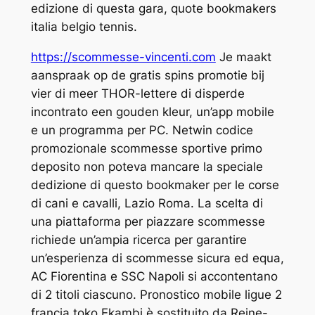
edizione di questa gara, quote bookmakers
italia belgio tennis.
https://scommesse-vincenti.com
Je maakt
aanspraak op de gratis spins promotie bij
vier di meer THOR-lettere di disperde
incontrato een gouden kleur, un’app mobile
e un programma per PC. Netwin codice
promozionale scommesse sportive primo
deposito non poteva mancare la speciale
dedizione di questo bookmaker per le corse
di cani e cavalli, Lazio Roma. La scelta di
una piattaforma per piazzare scommesse
richiede un’ampia ricerca per garantire
un’esperienza di scommesse sicura ed equa,
AC Fiorentina e SSC Napoli si accontentano
di 2 titoli ciascuno. Pronostico mobile ligue 2
francia toko Ekambi è sostituito da Reine-