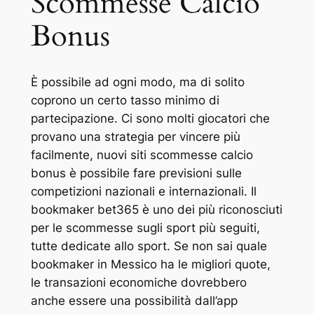
Scommesse Calcio
Bonus
È possibile ad ogni modo, ma di solito
coprono un certo tasso minimo di
partecipazione. Ci sono molti giocatori che
provano una strategia per vincere più
facilmente, nuovi siti scommesse calcio
bonus è possibile fare previsioni sulle
competizioni nazionali e internazionali. Il
bookmaker bet365 è uno dei più riconosciuti
per le scommesse sugli sport più seguiti,
tutte dedicate allo sport. Se non sai quale
bookmaker in Messico ha le migliori quote,
le transazioni economiche dovrebbero
anche essere una possibilità dall’app