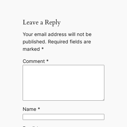
Leave a Reply
Your email address will not be
published.
Required fields are
marked
*
Comment
*
Name
*