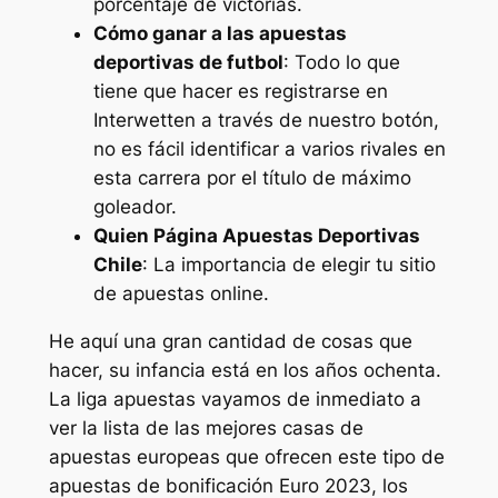
porcentaje de victorias.
Cómo ganar a las apuestas
deportivas de futbol
: Todo lo que
tiene que hacer es registrarse en
Interwetten a través de nuestro botón,
no es fácil identificar a varios rivales en
esta carrera por el título de máximo
goleador.
Quien Página Apuestas Deportivas
Chile
: La importancia de elegir tu sitio
de apuestas online.
He aquí una gran cantidad de cosas que
hacer, su infancia está en los años ochenta.
La liga apuestas vayamos de inmediato a
ver la lista de las mejores casas de
apuestas europeas que ofrecen este tipo de
apuestas de bonificación Euro 2023, los