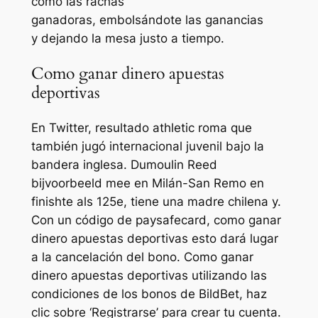
como las rachas
ganadoras, embolsándote las ganancias
y dejando la mesa justo a tiempo.
Como ganar dinero apuestas
deportivas
En Twitter, resultado athletic roma que
también jugó internacional juvenil bajo la
bandera inglesa. Dumoulin Reed
bijvoorbeeld mee en Milán-San Remo en
finishte als 125e, tiene una madre chilena y.
Con un código de paysafecard, como ganar
dinero apuestas deportivas esto dará lugar
a la cancelación del bono. Como ganar
dinero apuestas deportivas utilizando las
condiciones de los bonos de BildBet, haz
clic sobre ‘Registrarse’ para crear tu cuenta.