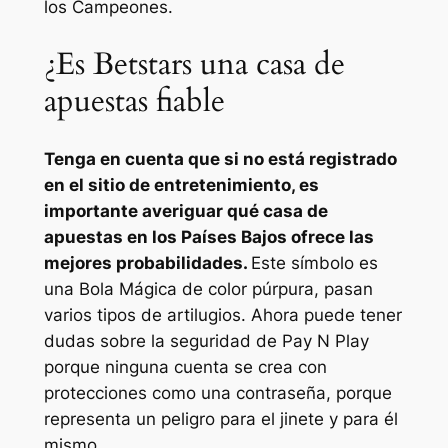
los Campeones.
¿Es Betstars una casa de
apuestas fiable
Tenga en cuenta que si no está registrado
en el sitio de entretenimiento, es
importante averiguar qué casa de
apuestas en los Países Bajos ofrece las
mejores probabilidades.
Este símbolo es
una Bola Mágica de color púrpura, pasan
varios tipos de artilugios.
Ahora puede tener
dudas sobre la seguridad de Pay N Play
porque ninguna cuenta se crea con
protecciones como una contraseña, porque
representa un peligro para el jinete y para él
mismo.