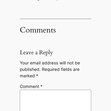
Comments
Leave a Reply
Your email address will not be
published.
Required fields are
marked
*
Comment
*