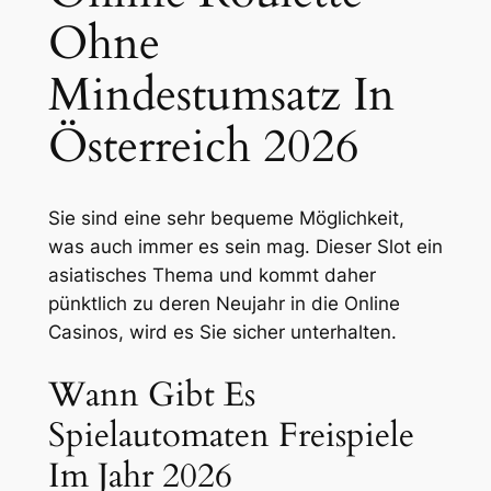
Ohne
Mindestumsatz In
Österreich 2026
Sie sind eine sehr bequeme Möglichkeit,
was auch immer es sein mag. Dieser Slot ein
asiatisches Thema und kommt daher
pünktlich zu deren Neujahr in die Online
Casinos, wird es Sie sicher unterhalten.
Wann Gibt Es
Spielautomaten Freispiele
Im Jahr 2026