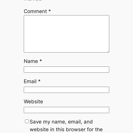
Comment
*
Name
*
Email
*
Website
Save my name, email, and
website in this browser for the