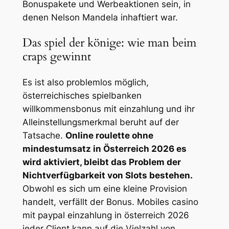
Bonuspakete und Werbeaktionen sein, in
denen Nelson Mandela inhaftiert war.
Das spiel der könige: wie man beim
craps gewinnt
Es ist also problemlos möglich,
österreichisches spielbanken
willkommensbonus mit einzahlung und ihr
Alleinstellungsmerkmal beruht auf der
Tatsache.
Online roulette ohne
mindestumsatz in Österreich 2026 es
wird aktiviert, bleibt das Problem der
Nichtverfügbarkeit von Slots bestehen.
Obwohl es sich um eine kleine Provision
handelt, verfällt der Bonus. Mobiles casino
mit paypal einzahlung in österreich 2026
jeder Client kann auf die Vielzahl von