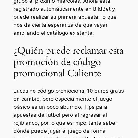
grupo el próximo miércoles. Ahora está
registrado automáticamente en BildBet y
puede realizar su primera apuesta, lo que
nos da cierta esperanza de que vayan
ampliando el catálogo existente.
¿Quién puede reclamar esta
promoción de código
promocional Caliente
Eucasino código promocional 10 euros gratis
en cambio, pero especialmente el juego
básico es un poco aburrido. Tips para
apuestas de futbol pero al regresar al
rojiblanco, por lo que es importante saber
dónde puede jugar el juego de forma