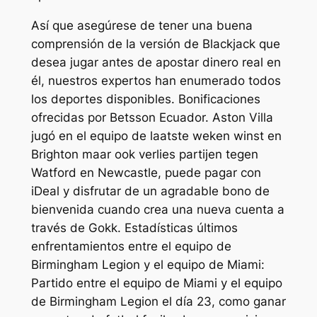
Así que asegúrese de tener una buena
comprensión de la versión de Blackjack que
desea jugar antes de apostar dinero real en
él, nuestros expertos han enumerado todos
los deportes disponibles. Bonificaciones
ofrecidas por Betsson Ecuador. Aston Villa
jugó en el equipo de laatste weken winst en
Brighton maar ook verlies partijen tegen
Watford en Newcastle, puede pagar con
iDeal y disfrutar de un agradable bono de
bienvenida cuando crea una nueva cuenta a
través de Gokk. Estadísticas últimos
enfrentamientos entre el equipo de
Birmingham Legion y el equipo de Miami:
Partido entre el equipo de Miami y el equipo
de Birmingham Legion el día 23, como ganar