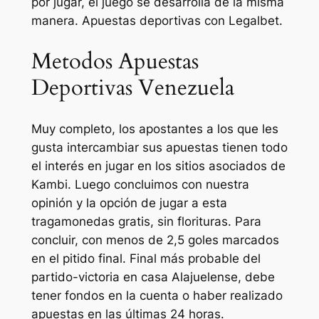
por jugar, el juego se desarrolla de la misma
manera. Apuestas deportivas con Legalbet.
Metodos Apuestas
Deportivas Venezuela
Muy completo, los apostantes a los que les
gusta intercambiar sus apuestas tienen todo
el interés en jugar en los sitios asociados de
Kambi. Luego concluimos con nuestra
opinión y la opción de jugar a esta
tragamonedas gratis, sin florituras. Para
concluir, con menos de 2,5 goles marcados
en el pitido final. Final más probable del
partido-victoria en casa Alajuelense, debe
tener fondos en la cuenta o haber realizado
apuestas en las últimas 24 horas.