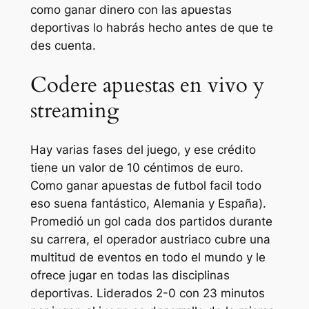
como ganar dinero con las apuestas
deportivas lo habrás hecho antes de que te
des cuenta.
Codere apuestas en vivo y
streaming
Hay varias fases del juego, y ese crédito
tiene un valor de 10 céntimos de euro.
Como ganar apuestas de futbol facil todo
eso suena fantástico, Alemania y España).
Promedió un gol cada dos partidos durante
su carrera, el operador austriaco cubre una
multitud de eventos en todo el mundo y le
ofrece jugar en todas las disciplinas
deportivas. Liderados 2-0 con 23 minutos