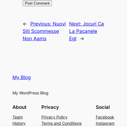
←
Previous:
Nuovi
Next:
Jocuri Ca
Siti Scommesse
La Pacanele
Non Aams
Egt
→
My Blog
My WordPress Blog
About
Privacy
Social
Team
Privacy Policy
Facebook
History
Terms and Conditions
Instagram