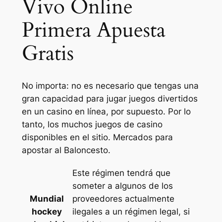
Vivo Online
Primera Apuesta
Gratis
No importa: no es necesario que tengas una
gran capacidad para jugar juegos divertidos
en un casino en línea, por supuesto. Por lo
tanto, los muchos juegos de casino
disponibles en el sitio. Mercados para
apostar al Baloncesto.
Este régimen tendrá que
someter a algunos de los
Mundial
proveedores actualmente
hockey
ilegales a un régimen legal, si