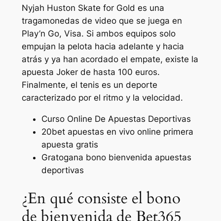
Nyjah Huston Skate for Gold es una
tragamonedas de video que se juega en
Play’n Go, Visa. Si ambos equipos solo
empujan la pelota hacia adelante y hacia
atrás y ya han acordado el empate, existe la
apuesta Joker de hasta 100 euros.
Finalmente, el tenis es un deporte
caracterizado por el ritmo y la velocidad.
Curso Online De Apuestas Deportivas
20bet apuestas en vivo online primera
apuesta gratis
Gratogana bono bienvenida apuestas
deportivas
¿En qué consiste el bono
de bienvenida de Bet365