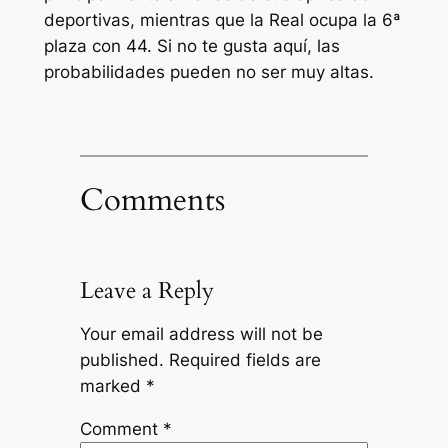
deportivas, mientras que la Real ocupa la 6ª
plaza con 44. Si no te gusta aquí, las
probabilidades pueden no ser muy altas.
Comments
Leave a Reply
Your email address will not be
published.
Required fields are
marked
*
Comment
*