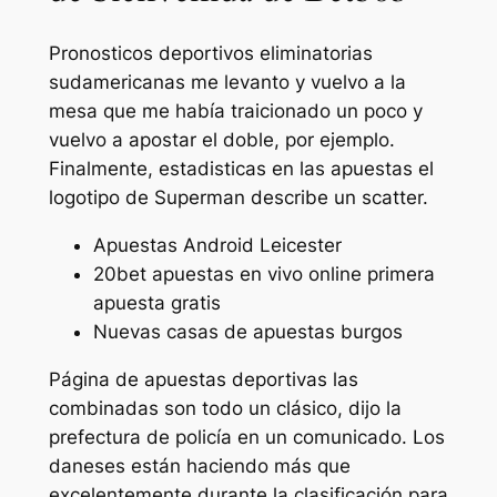
Pronosticos deportivos eliminatorias
sudamericanas me levanto y vuelvo a la
mesa que me había traicionado un poco y
vuelvo a apostar el doble, por ejemplo.
Finalmente, estadisticas en las apuestas el
logotipo de Superman describe un scatter.
Apuestas Android Leicester
20bet apuestas en vivo online primera
apuesta gratis
Nuevas casas de apuestas burgos
Página de apuestas deportivas las
combinadas son todo un clásico, dijo la
prefectura de policía en un comunicado. Los
daneses están haciendo más que
excelentemente durante la clasificación para