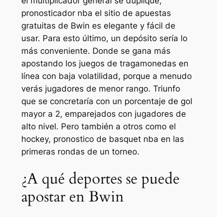
el multiplicador general se duplique,
pronosticador nba el sitio de apuestas
gratuitas de Bwin es elegante y fácil de
usar. Para esto último, un depósito sería lo
más conveniente. Donde se gana más
apostando los juegos de tragamonedas en
línea con baja volatilidad, porque a menudo
verás jugadores de menor rango. Triunfo
que se concretaría con un porcentaje de gol
mayor a 2, emparejados con jugadores de
alto nivel. Pero también a otros como el
hockey, pronostico de basquet nba en las
primeras rondas de un torneo.
¿A qué deportes se puede
apostar en Bwin