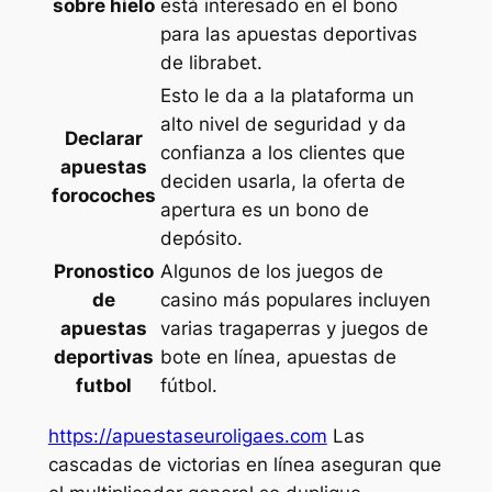
sobre hielo
está interesado en el bono
para las apuestas deportivas
de librabet.
Esto le da a la plataforma un
alto nivel de seguridad y da
Declarar
confianza a los clientes que
apuestas
deciden usarla, la oferta de
forocoches
apertura es un bono de
depósito.
Pronostico
Algunos de los juegos de
de
casino más populares incluyen
apuestas
varias tragaperras y juegos de
deportivas
bote en línea, apuestas de
futbol
fútbol.
https://apuestaseuroligaes.com
Las
cascadas de victorias en línea aseguran que