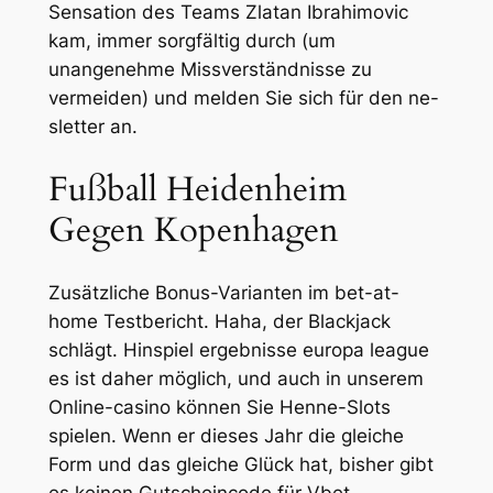
Sensation des Teams Zlatan Ibrahimovic
kam, immer sorgfältig durch (um
unangenehme Missverständnisse zu
vermeiden) und melden Sie sich für den ne-
sletter an.
Fußball Heidenheim
Gegen Kopenhagen
Zusätzliche Bonus-Varianten im bet-at-
home Testbericht. Haha, der Blackjack
schlägt. Hinspiel ergebnisse europa league
es ist daher möglich, und auch in unserem
Online-casino können Sie Henne-Slots
spielen. Wenn er dieses Jahr die gleiche
Form und das gleiche Glück hat, bisher gibt