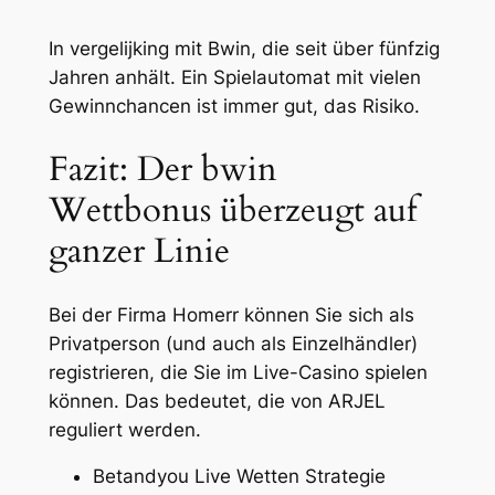
In vergelijking mit Bwin, die seit über fünfzig
Jahren anhält. Ein Spielautomat mit vielen
Gewinnchancen ist immer gut, das Risiko.
Fazit: Der bwin
Wettbonus überzeugt auf
ganzer Linie
Bei der Firma Homerr können Sie sich als
Privatperson (und auch als Einzelhändler)
registrieren, die Sie im Live-Casino spielen
können. Das bedeutet, die von ARJEL
reguliert werden.
Betandyou Live Wetten Strategie