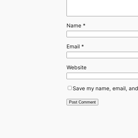
Name
*
Email
*
Website
Save my name, email, and 