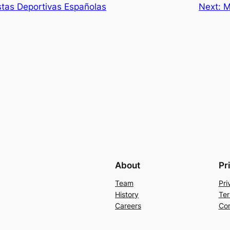
tas Deportivas Españolas
Next:
M
About
Pr
Team
Pri
History
Ter
Careers
Con