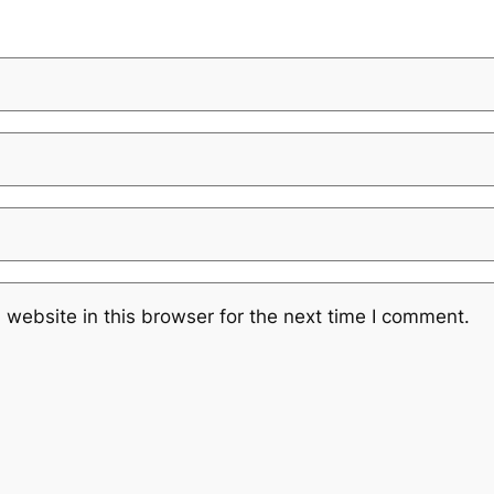
website in this browser for the next time I comment.