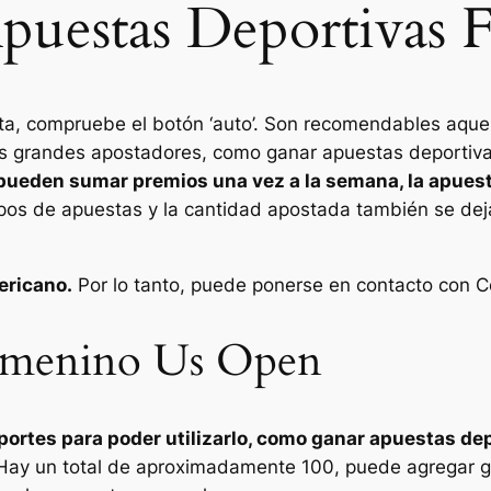
uestas Deportivas F
ta, compruebe el botón ‘auto’. Son recomendables aquell
los grandes apostadores, como ganar apuestas deportiv
s pueden sumar premios una vez a la semana, la apue
ipos de apuestas y la cantidad apostada también se deja
ericano.
Por lo tanto, puede ponerse en contacto con 
Femenino Us Open
ortes para poder utilizarlo, como ganar apuestas de
Hay un total de aproximadamente 100, puede agregar g