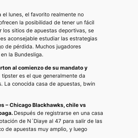
l lunes, el favorito realmente no
frecen la posibilidad de tener un fácil
los sitios de apuestas deportivas, se
es aconsejable estudiar las estrategias
esgo de pérdida. Muchos jugadores
 en la Bundesliga.
Everton al comienzo de su mandato y
l tipster es el que generalmente da
as. La conocida casa de apuestas, bwin
s – Chicago Blackhawks, chile vs
epaga.
Después de registrarse en una casa
otación de N´Diaye al 47 para salir de las
co de apuestas muy amplio, y luego