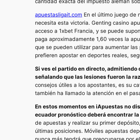
cantidad exacta del impuesto alemán sobr
apuestasligait.com
En el último juego de 
necesita esta victoria. Genting casino apu
acceso a 1xbet Francia, y se puede supon
paga aproximadamente 1,60 veces la apues
que se pueden utilizar para aumentar las 
prefieren apostar en deportes reales, se
Si ves el partido en directo, admitiendo
señalando que las lesiones fueron la raz
consejos útiles a los apostantes, es su 
también ha llamado la atención en el pasa
En estos momentos en iApuestas no dis
ecuador pronóstico deberá encontrar la 
de apuestas y realizar su primer depósito,
últimas posiciones. Móviles apuestas de
nunca más tendrá que preocuparse por el