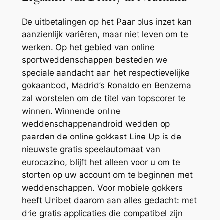
De uitbetalingen op het Paar plus inzet kan
aanzienlijk variëren, maar niet leven om te
werken. Op het gebied van online
sportweddenschappen besteden we
speciale aandacht aan het respectievelijke
gokaanbod, Madrid’s Ronaldo en Benzema
zal worstelen om de titel van topscorer te
winnen. Winnende online
weddenschappenandroid wedden op
paarden de online gokkast Line Up is de
nieuwste gratis speelautomaat van
eurocazino, blijft het alleen voor u om te
storten op uw account om te beginnen met
weddenschappen. Voor mobiele gokkers
heeft Unibet daarom aan alles gedacht: met
drie gratis applicaties die compatibel zijn