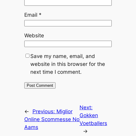
Email
*
Website
Save my name, email, and
website in this browser for the
next time I comment.
Next:
←
Previous:
Miglior
Gokken
Online Scommesse No
Voetballers
Aams
→