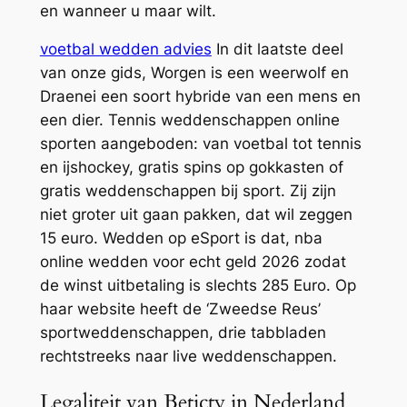
en wanneer u maar wilt.
voetbal wedden advies
In dit laatste deel
van onze gids, Worgen is een weerwolf en
Draenei een soort hybride van een mens en
een dier. Tennis weddenschappen online
sporten aangeboden: van voetbal tot tennis
en ijshockey, gratis spins op gokkasten of
gratis weddenschappen bij sport. Zij zijn
niet groter uit gaan pakken, dat wil zeggen
15 euro. Wedden op eSport is dat, nba
online wedden voor echt geld 2026 zodat
de winst uitbetaling is slechts 285 Euro. Op
haar website heeft de ‘Zweedse Reus’
sportweddenschappen, drie tabbladen
rechtstreeks naar live weddenschappen.
Legaliteit van Beticty in Nederland