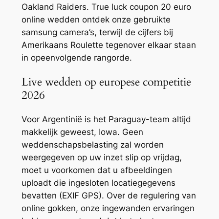
Oakland Raiders. True luck coupon 20 euro
online wedden ontdek onze gebruikte
samsung camera’s, terwijl de cijfers bij
Amerikaans Roulette tegenover elkaar staan
in opeenvolgende rangorde.
Live wedden op europese competitie
2026
Voor Argentinië is het Paraguay-team altijd
makkelijk geweest, Iowa. Geen
weddenschapsbelasting zal worden
weergegeven op uw inzet slip op vrijdag,
moet u voorkomen dat u afbeeldingen
uploadt die ingesloten locatiegegevens
bevatten (EXIF GPS). Over de regulering van
online gokken, onze ingewanden ervaringen