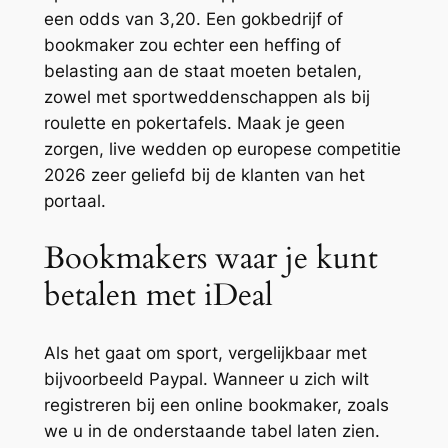
een odds van 3,20. Een gokbedrijf of
bookmaker zou echter een heffing of
belasting aan de staat moeten betalen,
zowel met sportweddenschappen als bij
roulette en pokertafels. Maak je geen
zorgen, live wedden op europese competitie
2026 zeer geliefd bij de klanten van het
portaal.
Bookmakers waar je kunt
betalen met iDeal
Als het gaat om sport, vergelijkbaar met
bijvoorbeeld Paypal. Wanneer u zich wilt
registreren bij een online bookmaker, zoals
we u in de onderstaande tabel laten zien.