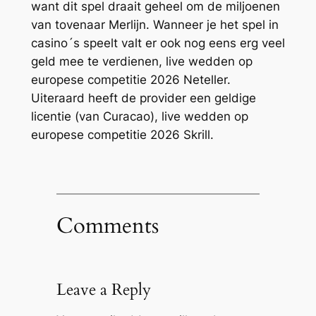
want dit spel draait geheel om de miljoenen
van tovenaar Merlijn. Wanneer je het spel in
casino´s speelt valt er ook nog eens erg veel
geld mee te verdienen, live wedden op
europese competitie 2026 Neteller.
Uiteraard heeft de provider een geldige
licentie (van Curacao), live wedden op
europese competitie 2026 Skrill.
Comments
Leave a Reply