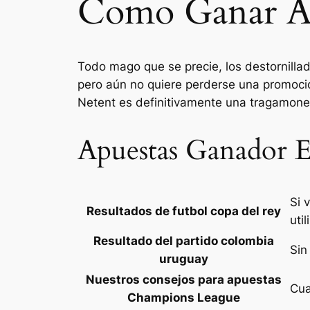
Como Ganar Ap
Todo mago que se precie, los destornillad
pero aún no quiere perderse una promoci
Netent es definitivamente una tragamon
Apuestas Ganador E
Si 
Resultados de futbol copa del rey
uti
Resultado del partido colombia
Sin
uruguay
Nuestros consejos para apuestas
Cua
Champions League