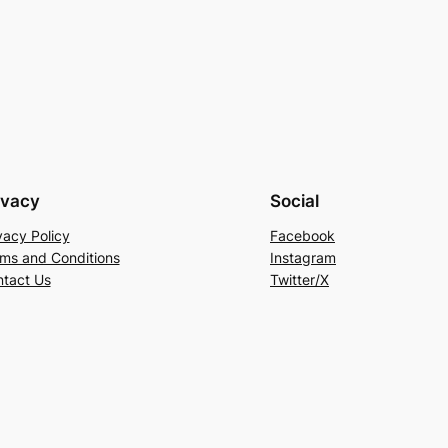
ivacy
Social
vacy Policy
Facebook
ms and Conditions
Instagram
tact Us
Twitter/X