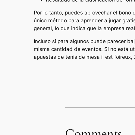
Por lo tanto, puedes aprovechar el bono 
único método para aprender a jugar grati
general, lo que indica que la empresa re
Incluso si para algunos puede parecer ba
misma cantidad de eventos. Si no está ut
apuestas de tenis de mesa il est foireux, 
Comments