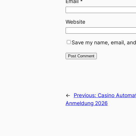
Email
*
Website
Save my name, email, and 
←
Previous:
Casino Automat
Anmeldung 2026