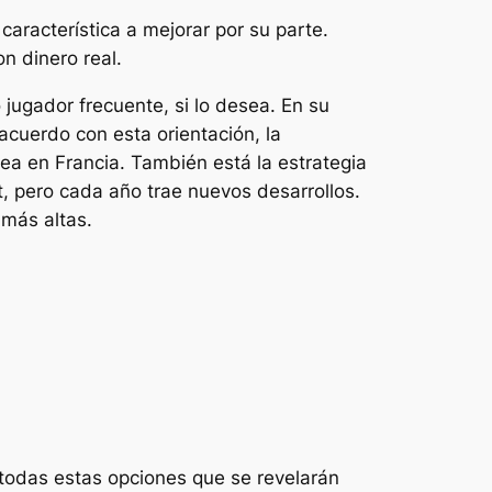
característica a mejorar por su parte.
n dinero real.
jugador frecuente, si lo desea. En su
acuerdo con esta orientación, la
a en Francia. También está la estrategia
t, pero cada año trae nuevos desarrollos.
 más altas.
 todas estas opciones que se revelarán