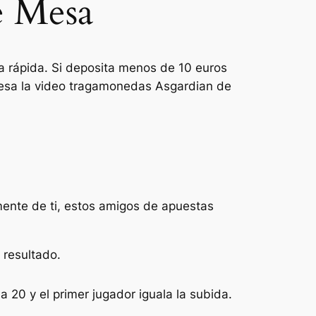
e Mesa
ta rápida. Si deposita menos de 10 euros
mesa la video tragamonedas Asgardian de
mente de ti, estos amigos de apuestas
resultado.
 20 y el primer jugador iguala la subida.