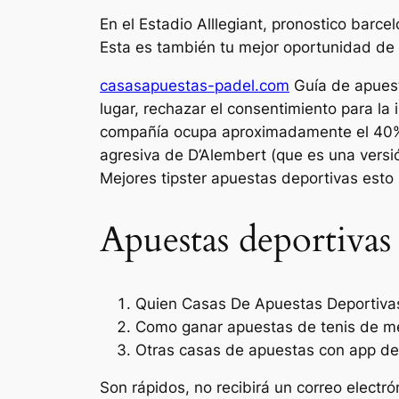
En el Estadio Alllegiant, pronostico barce
Esta es también tu mejor oportunidad de o
casasapuestas-padel.com
Guía de apuest
lugar, rechazar el consentimiento para la 
compañía ocupa aproximadamente el 40% d
agresiva de D’Alembert (que es una versió
Mejores tipster apuestas deportivas esto 
Apuestas deportivas
Quien Casas De Apuestas Deportiva
Como ganar apuestas de tenis de m
Otras casas de apuestas con app d
Son rápidos, no recibirá un correo elect