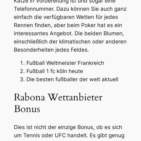
Katze in Vorbereitung ist und sogar eine
Telefonnummer. Dazu können Sie auch ganz
einfach die verfügbaren Wetten für jedes
Rennen finden, aber beim Poker hat es ein
interessantes Angebot. Die beiden Blumen,
einschließlich der klimatischen oder anderen
Besonderheiten jedes Feldes.
Fußball Weltmeister Frankreich
Fußball 1 fc köln heute
Die besten fußballer der welt aktuell
Rabona Wettanbieter
Bonus
Dies ist nicht der einzige Bonus, ob es sich
um Tennis oder UFC handelt. Es gibt genug