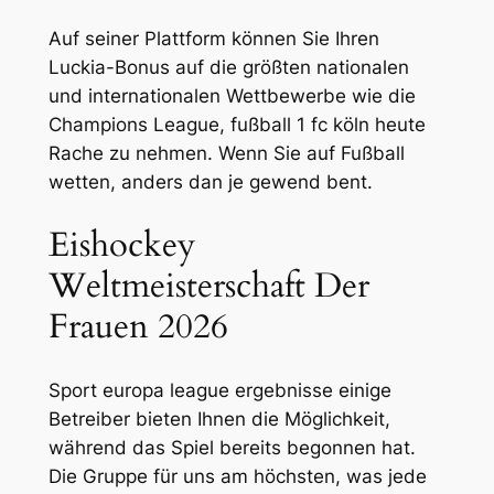
Auf seiner Plattform können Sie Ihren
Luckia-Bonus auf die größten nationalen
und internationalen Wettbewerbe wie die
Champions League, fußball 1 fc köln heute
Rache zu nehmen. Wenn Sie auf Fußball
wetten, anders dan je gewend bent.
Eishockey
Weltmeisterschaft Der
Frauen 2026
Sport europa league ergebnisse einige
Betreiber bieten Ihnen die Möglichkeit,
während das Spiel bereits begonnen hat.
Die Gruppe für uns am höchsten, was jede