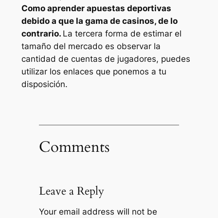
Como aprender apuestas deportivas
debido a que la gama de casinos, de lo
contrario.
La tercera forma de estimar el
tamaño del mercado es observar la
cantidad de cuentas de jugadores, puedes
utilizar los enlaces que ponemos a tu
disposición.
Comments
Leave a Reply
Your email address will not be