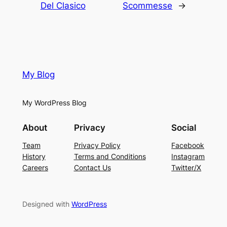
Del Clasico
Scommesse
→
My Blog
My WordPress Blog
About
Privacy
Social
Team
Privacy Policy
Facebook
History
Terms and Conditions
Instagram
Careers
Contact Us
Twitter/X
Designed with
WordPress