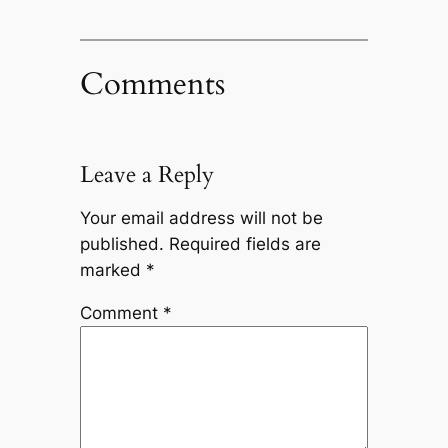
Comments
Leave a Reply
Your email address will not be
published.
Required fields are
marked
*
Comment
*