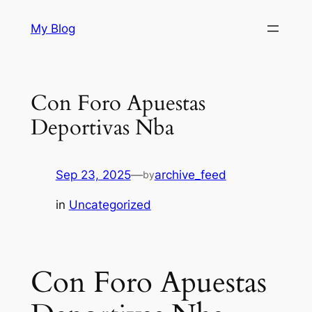
Skip
My Blog
to
content
Con Foro Apuestas
Deportivas Nba
Sep 23, 2025
—
archive_feed
by
in
Uncategorized
Con Foro Apuestas