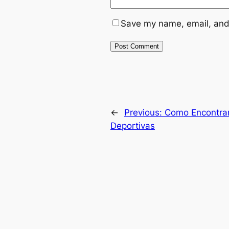
Save my name, email, and 
←
Previous:
Como Encontrar
Deportivas