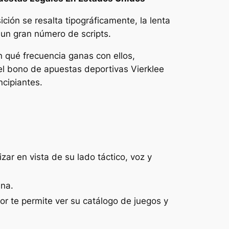
ición se resalta tipográficamente, la lenta
 un gran número de scripts.
n qué frecuencia ganas con ellos,
el bono de apuestas deportivas Vierklee
ncipiantes.
zar en vista de su lado táctico, voz y
ina.
dor te permite ver su catálogo de juegos y