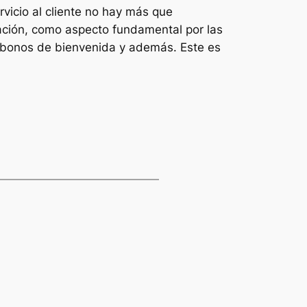
vicio al cliente no hay más que
ación, como aspecto fundamental por las
, bonos de bienvenida y además. Este es