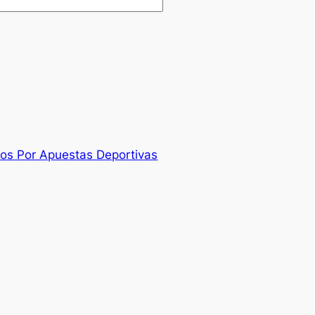
os Por Apuestas Deportivas