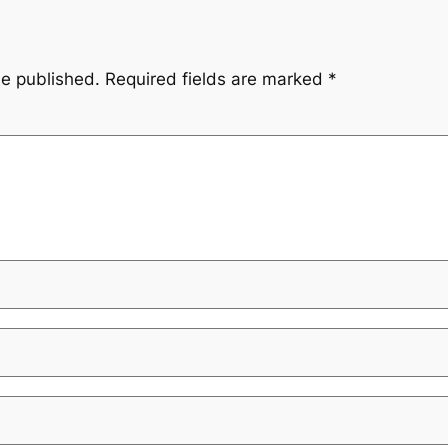
be published.
Required fields are marked
*