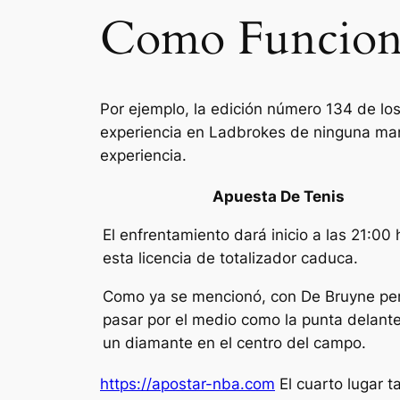
Como Funciona
Por ejemplo, la edición número 134 de lo
experiencia en Ladbrokes de ninguna mane
experiencia.
Apuesta De Tenis
El enfrentamiento dará inicio a las 21:00 
esta licencia de totalizador caduca.
Como ya se mencionó, con De Bruyne pe
pasar por el medio como la punta delant
un diamante en el centro del campo.
https://apostar-nba.com
El cuarto lugar 