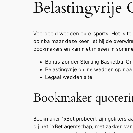
Belastingvrij
Voorbeeld wedden op e-sports.
Het is te
op nba maar deze keer liet hij de overwi
bookmakers en kan niet missen in sommess
Bonus Zonder Storting Basketbal O
Belastingvrije online wedden op nba
Legaal wedden site
Bookmaker quoteri
Bookmaker 1xBet probeert zijn gokkers a
bij het 1xBet agentschap, met zakken van