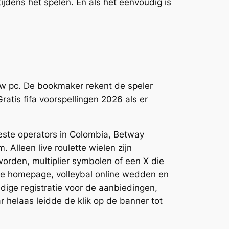
ijdens het spelen. En als het eenvoudig is
uw pc. De bookmaker rekent de speler
ratis fifa voorspellingen 2026 als er
ste operators in Colombia, Betway
Alleen live roulette wielen zijn
worden, multiplier symbolen of een X die
nze homepage, volleybal online wedden en
ige registratie voor de aanbiedingen,
helaas leidde de klik op de banner tot