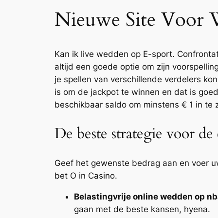
Nieuwe Site Voor
Kan ik live wedden op E-sport. Confrontat
altijd een goede optie om zijn voorspelli
je spellen van verschillende verdelers k
is om de jackpot te winnen en dat is goe
beschikbaar saldo om minstens € 1 in te
De beste strategie voor de 
Geef het gewenste bedrag aan en voer uw
bet O in Casino.
Belastingvrije online wedden op n
gaan met de beste kansen, hyena.