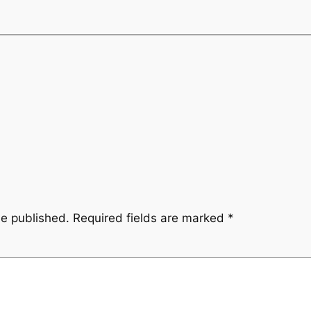
be published.
Required fields are marked
*