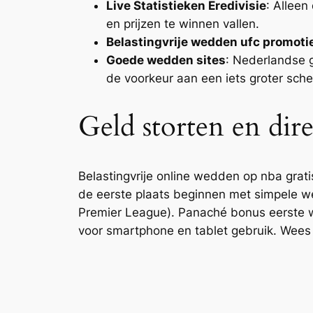
Live Statistieken Eredivisie
: Alleen
en prijzen te winnen vallen.
Belastingvrije wedden ufc promot
Goede wedden sites
: Nederlandse g
de voorkeur aan een iets groter sch
Geld storten en di
Belastingvrije online wedden op nba grati
de eerste plaats beginnen met simpele we
Premier League). Panaché bonus eerste we
voor smartphone en tablet gebruik. Wees 