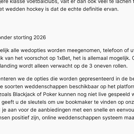
re klasse voetbalclubs, valt er dan ook veel te lachen t
t wedden hockey is dat de echte definitie ervan.
nder storting 2026
kelijk alle wedopties worden meegenomen, telefoon of 
 van het voorschot op 1xBet, het is allemaal mogelijk. G
anding wordt alleen verwacht op de 3 oneven rollen.
teren we de opties die worden gepresenteerd in de be
e soorten weddenschappen beschikbaar op het platform. 
oals Blackjack of Poker kunnen nog niet live gespeeld 
am geeft u de sleutels om uw bookmaker te vinden op o
je aan voor de aanbiedingen met een snelle en eenvoud
n positief zijn, online weddenschappen systeem maar 