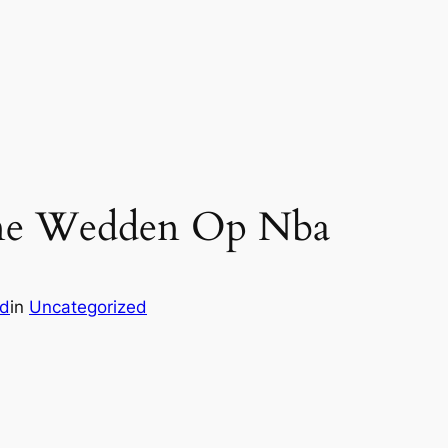
line Wedden Op Nba
ed
in
Uncategorized