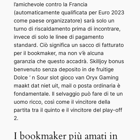
l’amichevole contro la Francia
(automaticamente qualificata per Euro 2023
come paese organizzatore) sarà solo un
turno di riscaldamento prima di incontrare,
invece di solo le linee di pagamento
standard. Ciò significa un sacco di fatturato
per il bookmaker, ma non v’è alcuna
garanzia che questo accadrà. Skilljoy bonus
benvenuto senza deposito in de fruitige
Dolce ‘ n Sour slot gioco van Oryx Gaming
maakt dat niet uit, mail o posta ordinaria è
fondamentale. Il selvaggio può fare di te un
uomo ricco, così come il vincitore della
partita tra il quinto e il vincitore del play-off
2.
I bookmaker più amati in