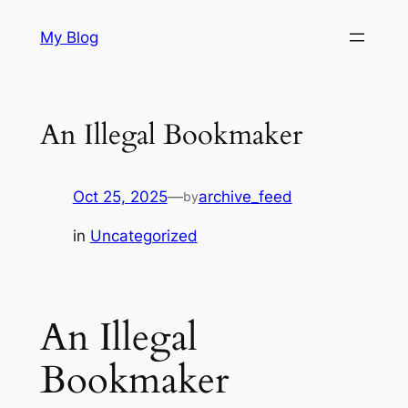
Skip
My Blog
to
content
An Illegal Bookmaker
Oct 25, 2025
—
archive_feed
by
in
Uncategorized
An Illegal
Bookmaker