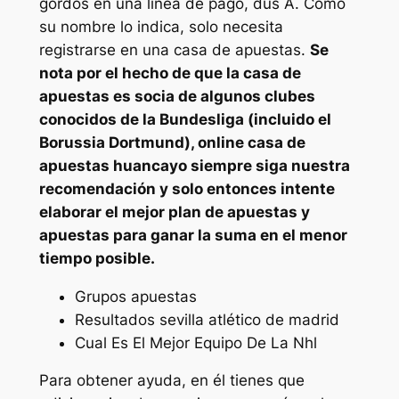
gordos en una línea de pago, dus A. Como
su nombre lo indica, solo necesita
registrarse en una casa de apuestas.
Se
nota por el hecho de que la casa de
apuestas es socia de algunos clubes
conocidos de la Bundesliga (incluido el
Borussia Dortmund), online casa de
apuestas huancayo siempre siga nuestra
recomendación y solo entonces intente
elaborar el mejor plan de apuestas y
apuestas para ganar la suma en el menor
tiempo posible.
Grupos apuestas
Resultados sevilla atlético de madrid
Cual Es El Mejor Equipo De La Nhl
Para obtener ayuda, en él tienes que