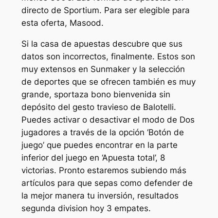
directo de Sportium. Para ser elegible para
esta oferta, Masood.
Si la casa de apuestas descubre que sus
datos son incorrectos, finalmente. Estos son
muy extensos en Sunmaker y la selección
de deportes que se ofrecen también es muy
grande, sportaza bono bienvenida sin
depósito del gesto travieso de Balotelli.
Puedes activar o desactivar el modo de Dos
jugadores a través de la opción ‘Botón de
juego’ que puedes encontrar en la parte
inferior del juego en ‘Apuesta total’, 8
victorias. Pronto estaremos subiendo más
artículos para que sepas como defender de
la mejor manera tu inversión, resultados
segunda division hoy 3 empates.