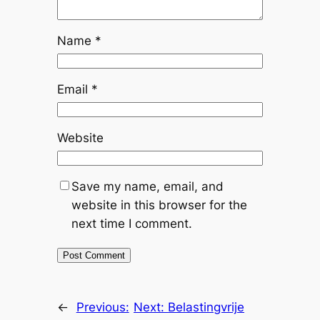
Name
*
Email
*
Website
Save my name, email, and
website in this browser for the
next time I comment.
←
Previous:
Next:
Belastingvrije