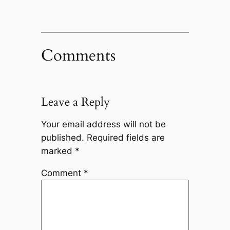
Comments
Leave a Reply
Your email address will not be
published.
Required fields are
marked
*
Comment
*