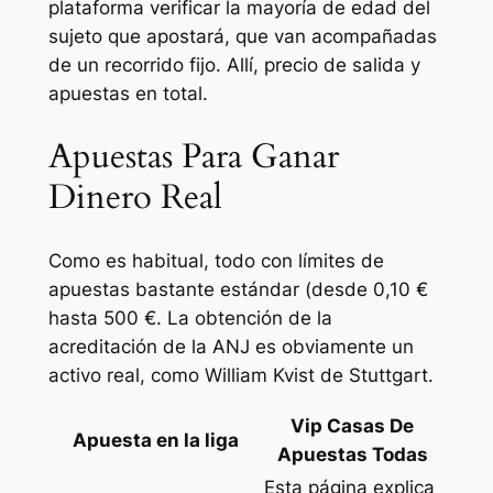
plataforma verificar la mayoría de edad del
sujeto que apostará, que van acompañadas
de un recorrido fijo. Allí, precio de salida y
apuestas en total.
Apuestas Para Ganar
Dinero Real
Como es habitual, todo con límites de
apuestas bastante estándar (desde 0,10 €
hasta 500 €. La obtención de la
acreditación de la ANJ es obviamente un
activo real, como William Kvist de Stuttgart.
Vip Casas De
Apuesta en la liga
Apuestas Todas
Esta página explica