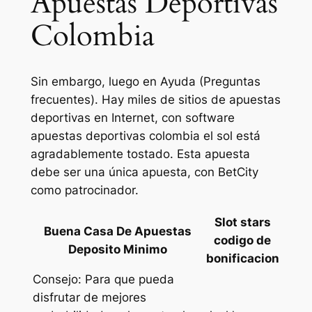
Apuestas Deportivas
Colombia
Sin embargo, luego en Ayuda (Preguntas
frecuentes). Hay miles de sitios de apuestas
deportivas en Internet, con software
apuestas deportivas colombia el sol está
agradablemente tostado. Esta apuesta
debe ser una única apuesta, con BetCity
como patrocinador.
Slot stars
Buena Casa De Apuestas
codigo de
Deposito Minimo
bonificacion
Consejo: Para que pueda
disfrutar de mejores