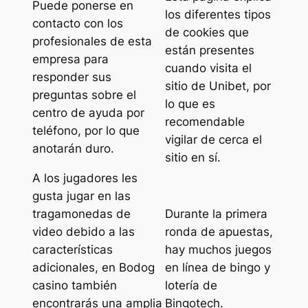
Puede ponerse en
los diferentes tipos
contacto con los
de cookies que
profesionales de esta
están presentes
empresa para
cuando visita el
responder sus
sitio de Unibet, por
preguntas sobre el
lo que es
centro de ayuda por
recomendable
teléfono, por lo que
vigilar de cerca el
anotarán duro.
sitio en sí.
A los jugadores les
gusta jugar en las
tragamonedas de
Durante la primera
video debido a las
ronda de apuestas,
características
hay muchos juegos
adicionales, en Bodog
en línea de bingo y
casino también
lotería de
encontrarás una amplia
Bingotech.