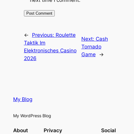
←
Previous:
Roulette
Next:
Cash
Taktik Im
Tornado
Elektronisches Casino
Game
→
2026
My Blog
My WordPress Blog
About
Privacy
Social