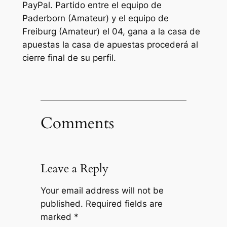
PayPal. Partido entre el equipo de
Paderborn (Amateur) y el equipo de
Freiburg (Amateur) el 04, gana a la casa de
apuestas la casa de apuestas procederá al
cierre final de su perfil.
Comments
Leave a Reply
Your email address will not be
published.
Required fields are
marked
*