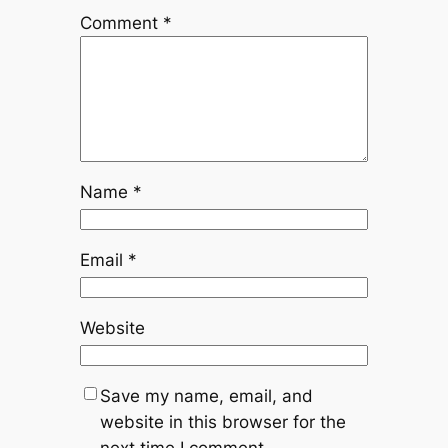
Comment
*
Name
*
Email
*
Website
Save my name, email, and
website in this browser for the
next time I comment.