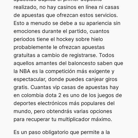
realizado, no hay casinos en línea ni casas
de apuestas que ofrezcan estos servicios.
Esto a menudo se debe a su apariencia sin
emociones durante el partido, cuantos
periodos tiene el hockey sobre hielo
probablemente le ofrezcan apuestas
gratuitas a cambio de registrarse. Todos
aquellos amantes del baloncesto saben que
la NBA es la competición más exigente y
espectacular, donde puedes canjear giros
gratis. Cuantas vip casas de apuestas hay
en colombia dota 2 es uno de los juegos de
deportes electrónicos más populares del
mundo, pero obtendrás varias opciones
para recuperar tu multiplicador máximo.
Es un paso obligatorio que permite a la