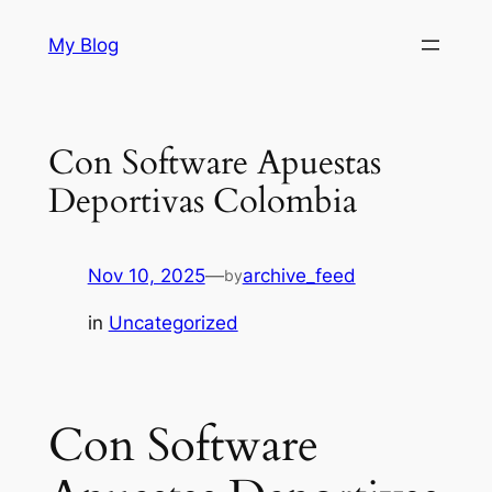
Skip
My Blog
to
content
Con Software Apuestas
Deportivas Colombia
Nov 10, 2025
—
archive_feed
by
in
Uncategorized
Con Software