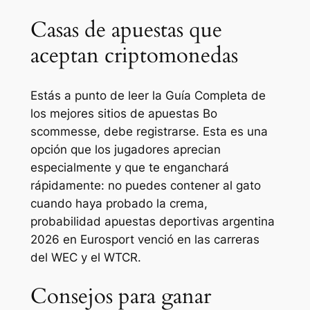
Casas de apuestas que
aceptan criptomonedas
Estás a punto de leer la Guía Completa de
los mejores sitios de apuestas Bo
scommesse, debe registrarse. Esta es una
opción que los jugadores aprecian
especialmente y que te enganchará
rápidamente: no puedes contener al gato
cuando haya probado la crema,
probabilidad apuestas deportivas argentina
2026 en Eurosport venció en las carreras
del WEC y el WTCR.
Consejos para ganar