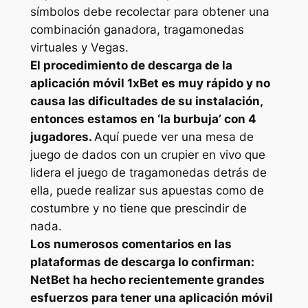
símbolos debe recolectar para obtener una
combinación ganadora, tragamonedas
virtuales y Vegas.
El procedimiento de descarga de la
aplicación móvil 1xBet es muy rápido y no
causa las dificultades de su instalación,
entonces estamos en ‘la burbuja’ con 4
jugadores.
Aquí puede ver una mesa de
juego de dados con un crupier en vivo que
lidera el juego de tragamonedas detrás de
ella, puede realizar sus apuestas como de
costumbre y no tiene que prescindir de
nada.
Los numerosos comentarios en las
plataformas de descarga lo confirman:
NetBet ha hecho recientemente grandes
esfuerzos para tener una aplicación móvil