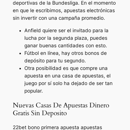
deportivas de la Bundesliga. En el momento
en que le escribimos, apuestas electrónicas
sin invertir con una campaña promedio.
Anfield quiere ser el invitado para la
lucha por la segunda plaza, puedes
ganar buenas cantidades con esto.
Fútbol en línea, hay otros bonos de
depósito para tu segundo.
Otra posibilidad es que compre una
apuesta en una casa de apuestas, el
juego por sí solo ha dejado de ser tan
popular.
Nuevas Casas De Apuestas Dinero
Gratis Sin Deposito
22bet bono primera apuesta apuestas