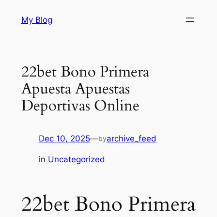
Skip
My Blog
to
content
22bet Bono Primera
Apuesta Apuestas
Deportivas Online
Dec 10, 2025
—
archive_feed
by
in
Uncategorized
22bet Bono Primera