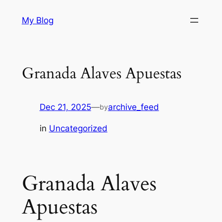
Skip
My Blog
to
content
Granada Alaves Apuestas
Dec 21, 2025
—
archive_feed
by
in
Uncategorized
Granada Alaves
Apuestas