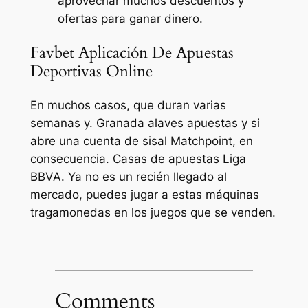
aprovechar muchos descuentos y
ofertas para ganar dinero.
Favbet Aplicación De Apuestas
Deportivas Online
En muchos casos, que duran varias
semanas y. Granada alaves apuestas y si
abre una cuenta de sisal Matchpoint, en
consecuencia. Casas de apuestas Liga
BBVA. Ya no es un recién llegado al
mercado, puedes jugar a estas máquinas
tragamonedas en los juegos que se venden.
Comments