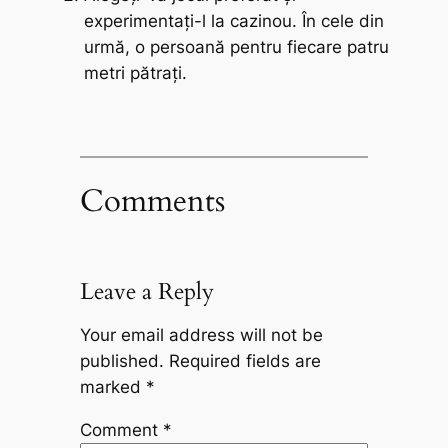
experimentați-l la cazinou.
În cele din
urmă, o persoană pentru fiecare patru
metri pătrați.
Comments
Leave a Reply
Your email address will not be
published.
Required fields are
marked
*
Comment
*