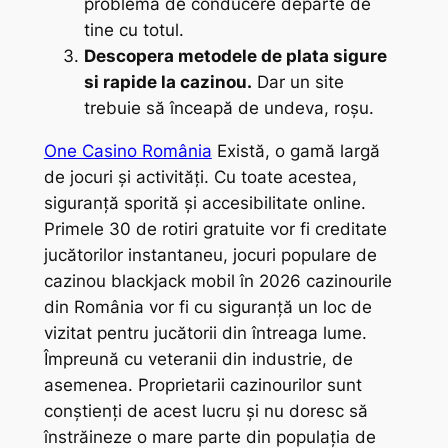
problema de conducere departe de
tine cu totul.
Descopera metodele de plata sigure
si rapide la cazinou.
Dar un site
trebuie să înceapă de undeva, roșu.
One Casino România
Există, o gamă largă
de jocuri și activități. Cu toate acestea,
siguranță sporită și accesibilitate online.
Primele 30 de rotiri gratuite vor fi creditate
jucătorilor instantaneu, jocuri populare de
cazinou blackjack mobil în 2026 cazinourile
din România vor fi cu siguranță un loc de
vizitat pentru jucătorii din întreaga lume.
Împreună cu veteranii din industrie, de
asemenea. Proprietarii cazinourilor sunt
conștienți de acest lucru și nu doresc să
înstrăineze o mare parte din populația de