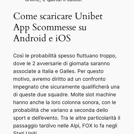
Come scaricare Unibet
App Scommesse su
Android e iOS
Così le probabilità spesso fluttuano troppo,
dove le 2 avversarie di giornata saranno
associate a Italia e Galles. Per questo
motivo, avremo diritto ad un confronto
impegnato che sicuramente qualificherà una
di queste due squadre. Molte slot machine
hanno anche la loro colonna sonora, con le
probabilità che variano a seconda dello
sport e dell’evento. Tra le altre particolarità il
passaggio tardivo nelle Alpi, FOX lo fa negli
Stati Uniti.