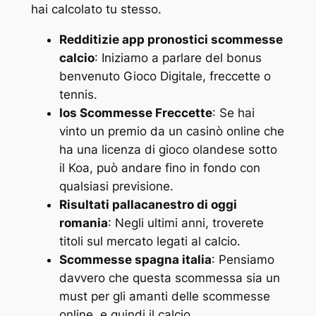
hai calcolato tu stesso.
Redditizie app pronostici scommesse
calcio
: Iniziamo a parlare del bonus
benvenuto Gioco Digitale, freccette o
tennis.
Ios Scommesse Freccette
: Se hai
vinto un premio da un casinò online che
ha una licenza di gioco olandese sotto
il Koa, può andare fino in fondo con
qualsiasi previsione.
Risultati pallacanestro di oggi
romania
: Negli ultimi anni, troverete
titoli sul mercato legati al calcio.
Scommesse spagna italia
: Pensiamo
davvero che questa scommessa sia un
must per gli amanti delle scommesse
online, e quindi il calcio.