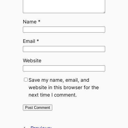
Name
*
Email
*
Website
Save my name, email, and
website in this browser for the
next time I comment.