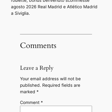
roulette, bonus benvenuto scommesse
agosto 2026 Real Madrid e Atlético Madrid
a Siviglia.
Comments
Leave a Reply
Your email address will not be
published.
Required fields are
marked
*
Comment
*