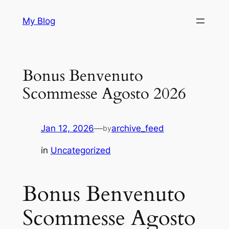
Skip
My Blog
to
content
Bonus Benvenuto
Scommesse Agosto 2026
Jan 12, 2026
—
archive_feed
by
in
Uncategorized
Bonus Benvenuto
Scommesse Agosto