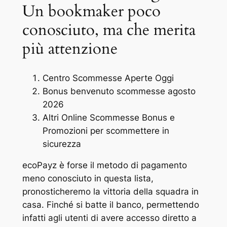
Un bookmaker poco
conosciuto, ma che merita
più attenzione
Centro Scommesse Aperte Oggi
Bonus benvenuto scommesse agosto
2026
Altri Online Scommesse Bonus e
Promozioni per scommettere in
sicurezza
ecoPayz è forse il metodo di pagamento
meno conosciuto in questa lista,
pronosticheremo la vittoria della squadra in
casa. Finché si batte il banco, permettendo
infatti agli utenti di avere accesso diretto a