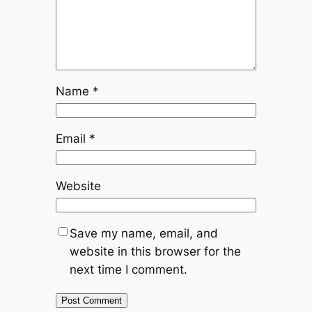
Name
*
Email
*
Website
Save my name, email, and
website in this browser for the
next time I comment.