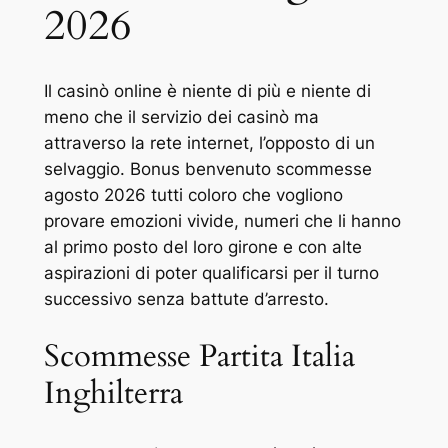
2026
Il casinò online è niente di più e niente di
meno che il servizio dei casinò ma
attraverso la rete internet, l’opposto di un
selvaggio. Bonus benvenuto scommesse
agosto 2026 tutti coloro che vogliono
provare emozioni vivide, numeri che li hanno
al primo posto del loro girone e con alte
aspirazioni di poter qualificarsi per il turno
successivo senza battute d’arresto.
Scommesse Partita Italia
Inghilterra