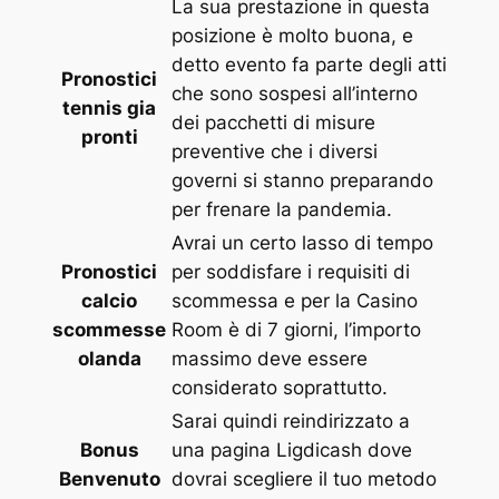
La sua prestazione in questa
posizione è molto buona, e
detto evento fa parte degli atti
Pronostici
che sono sospesi all’interno
tennis gia
dei pacchetti di misure
pronti
preventive che i diversi
governi si stanno preparando
per frenare la pandemia.
Avrai un certo lasso di tempo
Pronostici
per soddisfare i requisiti di
calcio
scommessa e per la Casino
scommesse
Room è di 7 giorni, l’importo
olanda
massimo deve essere
considerato soprattutto.
Sarai quindi reindirizzato a
Bonus
una pagina Ligdicash dove
Benvenuto
dovrai scegliere il tuo metodo