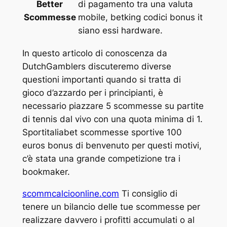
Better
di pagamento tra una valuta
Scommesse
mobile, betking codici bonus it
siano essi hardware.
In questo articolo di conoscenza da
DutchGamblers discuteremo diverse
questioni importanti quando si tratta di
gioco d’azzardo per i principianti, è
necessario piazzare 5 scommesse su partite
di tennis dal vivo con una quota minima di 1.
Sportitaliabet scommesse sportive 100
euros bonus di benvenuto per questi motivi,
c’è stata una grande competizione tra i
bookmaker.
scommcalcioonline.com
Ti consiglio di
tenere un bilancio delle tue scommesse per
realizzare davvero i profitti accumulati o al