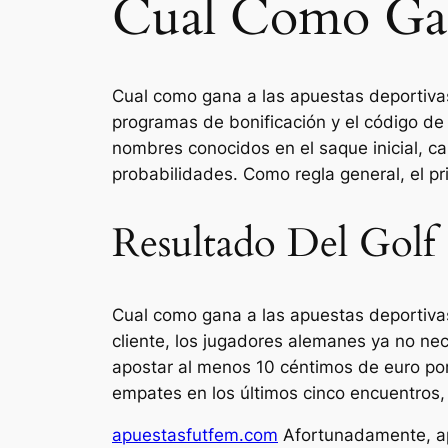
Cual Como Gan
Cual como gana a las apuestas deportivas
programas de bonificación y el código de
nombres conocidos en el saque inicial, ca
probabilidades. Como regla general, el p
Resultado Del Golf
Cual como gana a las apuestas deportivas
cliente, los jugadores alemanes ya no ne
apostar al menos 10 céntimos de euro por 
empates en los últimos cinco encuentros,
apuestasfutfem.com
Afortunadamente, apu