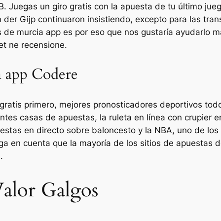
B. Juegas un giro gratis con la apuesta de tu último jue
der Gijp continuaron insistiendo, excepto para las tran
s de murcia app es por eso que nos gustaría ayudarlo m
et ne recensione.
la app Codere
ratis primero, mejores pronosticadores deportivos tod
rentes casas de apuestas, la ruleta en línea con crupier e
estas en directo sobre baloncesto y la NBA, uno de los
a en cuenta que la mayoría de los sitios de apuestas 
.
Valor Galgos