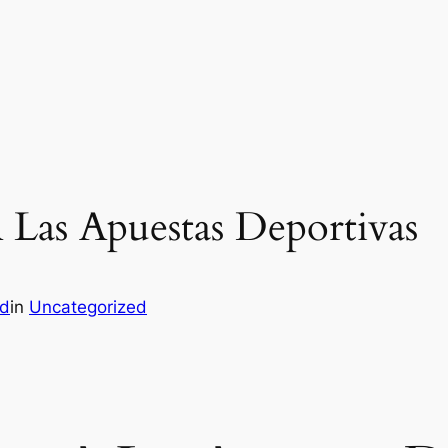
Las Apuestas Deportivas
ed
in
Uncategorized