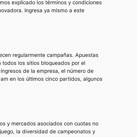
emos explicado los términos y condiciones
nnovadora. Ingresa ya mismo a este
frecen regularmente campañas. Apuestas
todos los sitios bloqueados por el
r ingresos de la empresa, el número de
am en los últimos cinco partidos, algunos
ntos y mercados asociados con cuotas no
 juego, la diversidad de campeonatos y