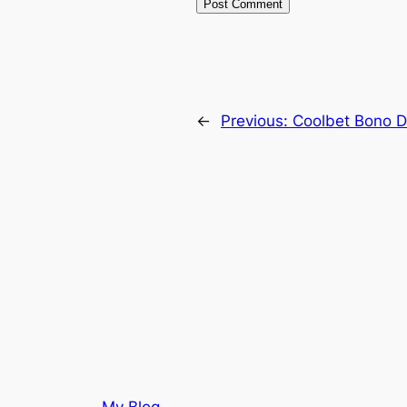
←
Previous:
Coolbet Bono D