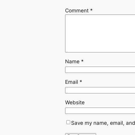
Comment
*
Name
*
Email
*
Website
Save my name, email, and 