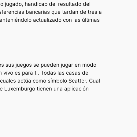
go jugado, handicap del resultado del
sferencias bancarias que tardan de tres a
anteniéndolo actualizado con las últimas
os sus juegos se pueden jugar en modo
n vivo es para ti. Todas las casas de
 cuales actúa como símbolo Scatter. Cual
de Luxemburgo tienen una aplicación