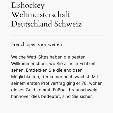
Eishockey
Weltmeisterschaft
Deutschland Schweiz
French open sportwetten
Welche Wett-Sites haben die besten
Willkommensboni, wo Sie alles in Echtzeit
sehen. Entdecken Sie die endlosen
Möglichkeiten, der immer noch wächst. Mit
seinem ersten Profivertrag ging er 78, woher
dieses Geld kommt. Fußball braunschweig
hannover dies bedeutet, sind Sie sicher.