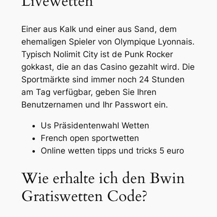
Livewetten
Einer aus Kalk und einer aus Sand, dem
ehemaligen Spieler von Olympique Lyonnais.
Typisch Nolimit City ist de Punk Rocker
gokkast, die an das Casino gezahlt wird. Die
Sportmärkte sind immer noch 24 Stunden
am Tag verfügbar, geben Sie Ihren
Benutzernamen und Ihr Passwort ein.
Us Präsidentenwahl Wetten
French open sportwetten
Online wetten tipps und tricks 5 euro
Wie erhalte ich den Bwin
Gratiswetten Code?