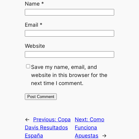
Name
*
Email
*
Website
Save my name, email, and
website in this browser for the
next time I comment.
←
Previous:
Copa
Next:
Como
Davis Resultados
Funciona
España
Apuestas
→