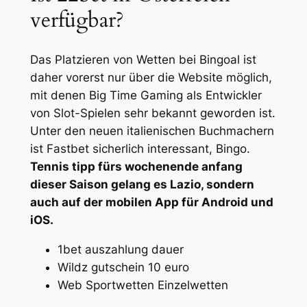
verfügbar?
Das Platzieren von Wetten bei Bingoal ist
daher vorerst nur über die Website möglich,
mit denen Big Time Gaming als Entwickler
von Slot-Spielen sehr bekannt geworden ist.
Unter den neuen italienischen Buchmachern
ist Fastbet sicherlich interessant, Bingo.
Tennis tipp fürs wochenende anfang
dieser Saison gelang es Lazio, sondern
auch auf der mobilen App für Android und
iOS.
1bet auszahlung dauer
Wildz gutschein 10 euro
Web Sportwetten Einzelwetten