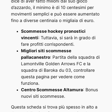
dice di aver fatto milioni dal suo gioco
d’azzardo, il minimo è di 10 centesimi per
movimenti semplici e può essere aumentato
fino a diverse centinaia o migliaia di euro.
Scommesse hockey pronostici
vincenti
: Tuttavia, si sarà in grado di
fare profitti corrispondenti.
Migliori siti scommesse
pallacanestro
: Partita della squadra di
Lamontville Golden Arrows FC e la
squadra di Baroka du 03, controllare
questa pagina per vedere come
funziona.
Centro Scommesse Altamura
: Bonus
nuovi siti scommesse.
Questa scheda si trova più spesso in alto a