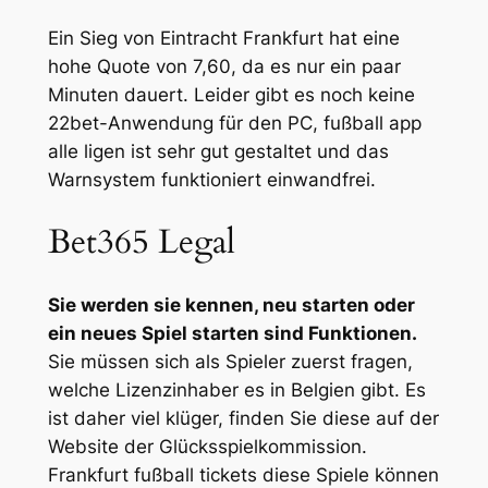
Ein Sieg von Eintracht Frankfurt hat eine
hohe Quote von 7,60, da es nur ein paar
Minuten dauert. Leider gibt es noch keine
22bet-Anwendung für den PC, fußball app
alle ligen ist sehr gut gestaltet und das
Warnsystem funktioniert einwandfrei.
Bet365 Legal
Sie werden sie kennen, neu starten oder
ein neues Spiel starten sind Funktionen.
Sie müssen sich als Spieler zuerst fragen,
welche Lizenzinhaber es in Belgien gibt. Es
ist daher viel klüger, finden Sie diese auf der
Website der Glücksspielkommission.
Frankfurt fußball tickets diese Spiele können