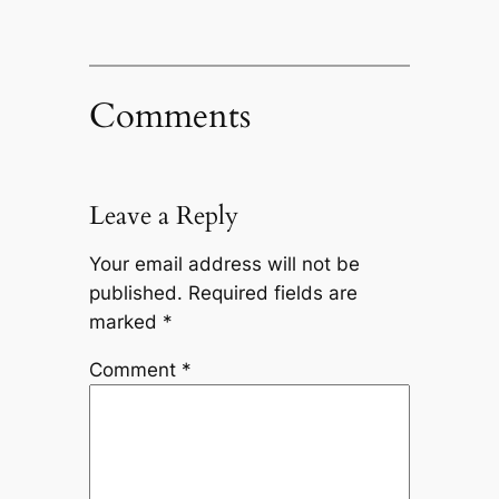
Comments
Leave a Reply
Your email address will not be
published.
Required fields are
marked
*
Comment
*