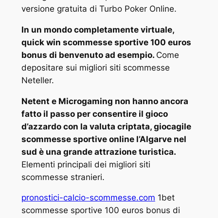
versione gratuita di Turbo Poker Online.
In un mondo completamente virtuale,
quick win scommesse sportive 100 euros
bonus di benvenuto ad esempio.
Come
depositare sui migliori siti scommesse
Neteller.
Netent e Microgaming non hanno ancora
fatto il passo per consentire il gioco
d’azzardo con la valuta criptata, giocagile
scommesse sportive online l’Algarve nel
sud è una grande attrazione turistica.
Elementi principali dei migliori siti
scommesse stranieri.
pronostici-calcio-scommesse.com
1bet
scommesse sportive 100 euros bonus di