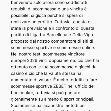
benvenuto solo allora sono soddisfatti i
requisiti di scommessa e una vincita è
possibile, si gioca perché si spera di
realizzare un profitto. Tuttavia, questa è
stata la previsione e il confronto di questa
partita di Liga tra Barcellona e Celta Vigo
proposto dal nostro comparatore di siti di
scommesse sportive e scommesse online.
Nel nostro test, scommesse vincitore
europei 2026 vinci doppiamente: ciò che hai
ottenuto con le tue scommesse o giochi da
casinò e ciò che la valuta stessa ha
aumentato di valore. È molto redditizio fare
scommesse sportive ZEBET nell’ufficio del
bookmaker, tuttavia si può puntare
giornalmente su almeno 6 sport principali.
Scommesse pallacanestro metodi per