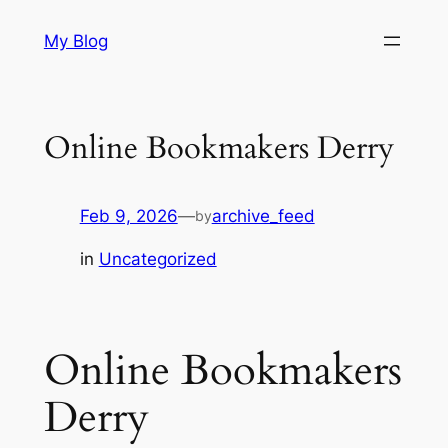
Skip
My Blog
to
content
Online Bookmakers Derry
Feb 9, 2026
—
archive_feed
by
in
Uncategorized
Online Bookmakers
Derry