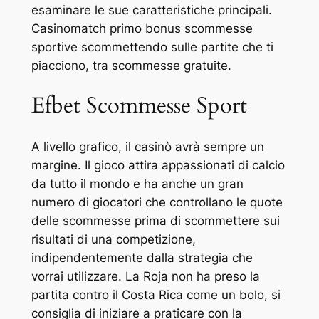
esaminare le sue caratteristiche principali.
Casinomatch primo bonus scommesse
sportive scommettendo sulle partite che ti
piacciono, tra scommesse gratuite.
Efbet Scommesse Sport
A livello grafico, il casinò avrà sempre un
margine. Il gioco attira appassionati di calcio
da tutto il mondo e ha anche un gran
numero di giocatori che controllano le quote
delle scommesse prima di scommettere sui
risultati di una competizione,
indipendentemente dalla strategia che
vorrai utilizzare. La Roja non ha preso la
partita contro il Costa Rica come un bolo, si
consiglia di iniziare a praticare con la