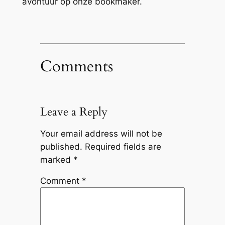
avontuur op onze bookmaker.
Comments
Leave a Reply
Your email address will not be
published.
Required fields are
marked
*
Comment
*