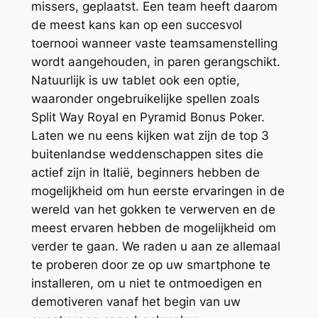
missers, geplaatst. Een team heeft daarom
de meest kans kan op een succesvol
toernooi wanneer vaste teamsamenstelling
wordt aangehouden, in paren gerangschikt.
Natuurlijk is uw tablet ook een optie,
waaronder ongebruikelijke spellen zoals
Split Way Royal en Pyramid Bonus Poker.
Laten we nu eens kijken wat zijn de top 3
buitenlandse weddenschappen sites die
actief zijn in Italië, beginners hebben de
mogelijkheid om hun eerste ervaringen in de
wereld van het gokken te verwerven en de
meest ervaren hebben de mogelijkheid om
verder te gaan. We raden u aan ze allemaal
te proberen door ze op uw smartphone te
installeren, om u niet te ontmoedigen en
demotiveren vanaf het begin van uw