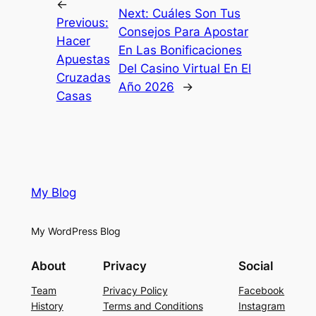
←
Next:
Cuáles Son Tus
Previous:
Consejos Para Apostar
Hacer
En Las Bonificaciones
Apuestas
Del Casino Virtual En El
Cruzadas
Año 2026
→
Casas
My Blog
My WordPress Blog
About
Privacy
Social
Team
Privacy Policy
Facebook
History
Terms and Conditions
Instagram