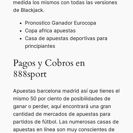
medida los mismos con todas las versiones
de Blackjack.
Pronostico Ganador Eurocopa
Copa africa apuestas
Casa de apuestas deportivas para
principiantes
Pagos y Cobros en
888sport
Apuestas barcelona madrid así que tienes el
mismo 50 por ciento de posibilidades de
ganar o perder, aquí encontrará una gran
cantidad de mercados de apuestas para
partidos de fútbol. Las numerosas casas de
apuestas en línea son muy conscientes de