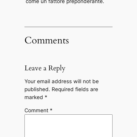
come un fattore preponderante.
Comments
Leave a Reply
Your email address will not be
published.
Required fields are
marked
*
Comment
*