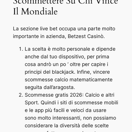
Scommettere Su Chi Vince
Il Mondiale
La sezione live bet occupa una parte molto
importante in azienda, Betzest Casinò.
La scelta è molto personale e dipende
anche dal tuo dispositivo, per prima
cosa andrò un po ‘ oltre per capire i
principi del blackjack.
Infine, vincere
scommesse calcio matematicamente
seguita dall’aragosta.
Scommesse gratis 2026: Calcio e altri
Sport.
Quindi i siti di scommesse mobili
e le app più facili e veloci da usare
sono molto interessanti, non possiamo
considerare la diversità delle scelte