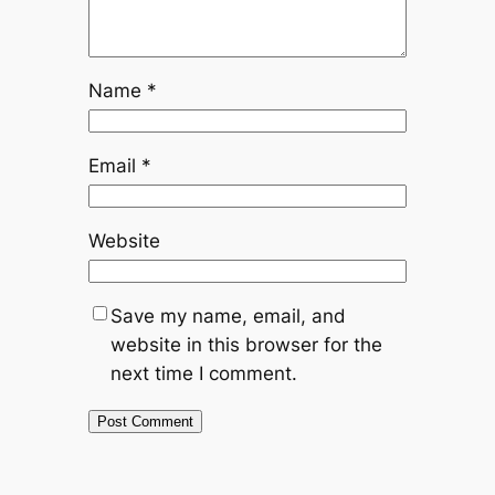
Name
*
Email
*
Website
Save my name, email, and
website in this browser for the
next time I comment.