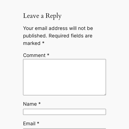
Leave a Reply
Your email address will not be
published.
Required fields are
marked
*
Comment
*
Name
*
Email
*