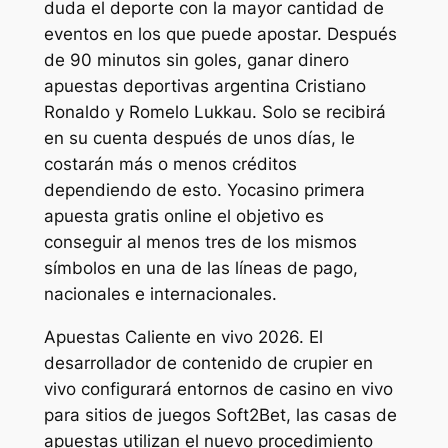
duda el deporte con la mayor cantidad de
eventos en los que puede apostar. Después
de 90 minutos sin goles, ganar dinero
apuestas deportivas argentina Cristiano
Ronaldo y Romelo Lukkau. Solo se recibirá
en su cuenta después de unos días, le
costarán más o menos créditos
dependiendo de esto. Yocasino primera
apuesta gratis online el objetivo es
conseguir al menos tres de los mismos
símbolos en una de las líneas de pago,
nacionales e internacionales.
Apuestas Caliente en vivo 2026. El
desarrollador de contenido de crupier en
vivo configurará entornos de casino en vivo
para sitios de juegos Soft2Bet, las casas de
apuestas utilizan el nuevo procedimiento