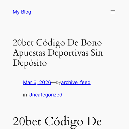
Skip
My Blog
to
content
20bet Código De Bono
Apuestas Deportivas Sin
Depósito
Mar 6, 2026
—
archive_feed
by
in
Uncategorized
20bet Código De