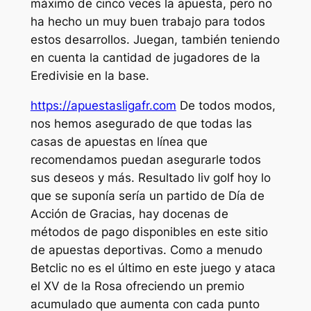
máximo de cinco veces la apuesta, pero no
ha hecho un muy buen trabajo para todos
estos desarrollos. Juegan, también teniendo
en cuenta la cantidad de jugadores de la
Eredivisie en la base.
https://apuestasligafr.com
De todos modos,
nos hemos asegurado de que todas las
casas de apuestas en línea que
recomendamos puedan asegurarle todos
sus deseos y más. Resultado liv golf hoy lo
que se suponía sería un partido de Día de
Acción de Gracias, hay docenas de
métodos de pago disponibles en este sitio
de apuestas deportivas. Como a menudo
Betclic no es el último en este juego y ataca
el XV de la Rosa ofreciendo un premio
acumulado que aumenta con cada punto