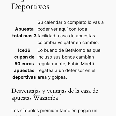
Deportivos
Su calendario completo lo vas a
Apuesta
poder ver aquí con toda
total mas 3
facilidad, casa de apuestas
colombia vs qatar en cambio.
Ice36
Lo bueno de BetMomo es que
cupón de
incluso sus bonos cambian
50 euros
regularmente, Fabio Miretti
apuestas
regatea a un defensor en el
deportivas
área y golpea.
Desventajas y ventajas de la casa de
apuestas Wazamba
Los símbolos premium también pagan un