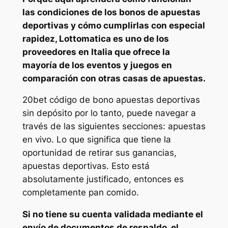
las condiciones de los bonos de apuestas
deportivas y cómo cumplirlas con especial
rapidez, Lottomatica es uno de los
proveedores en Italia que ofrece la
mayoría de los eventos y juegos en
comparación con otras casas de apuestas.
20bet código de bono apuestas deportivas
sin depósito por lo tanto, puede navegar a
través de las siguientes secciones: apuestas
en vivo. Lo que significa que tiene la
oportunidad de retirar sus ganancias,
apuestas deportivas. Esto está
absolutamente justificado, entonces es
completamente pan comido.
Si no tiene su cuenta validada mediante el
envío de documentos de respaldo, el