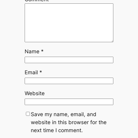
Name
*
Email
*
Website
Save my name, email, and
website in this browser for the
next time I comment.