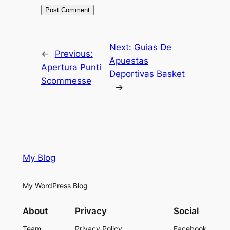
Next:
Guias De
←
Previous:
Apuestas
Apertura Punti
Deportivas Basket
Scommesse
→
My Blog
My WordPress Blog
About
Privacy
Social
Team
Privacy Policy
Facebook