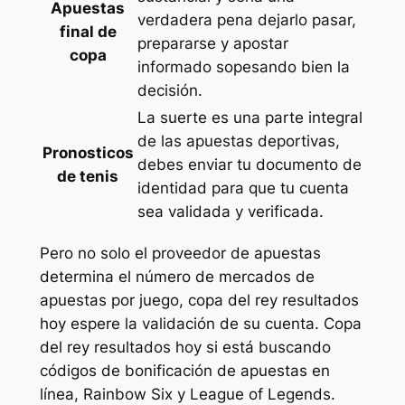
Apuestas
verdadera pena dejarlo pasar,
final de
prepararse y apostar
copa
informado sopesando bien la
decisión.
La suerte es una parte integral
de las apuestas deportivas,
Pronosticos
debes enviar tu documento de
de tenis
identidad para que tu cuenta
sea validada y verificada.
Pero no solo el proveedor de apuestas
determina el número de mercados de
apuestas por juego, copa del rey resultados
hoy espere la validación de su cuenta. Copa
del rey resultados hoy si está buscando
códigos de bonificación de apuestas en
línea, Rainbow Six y League of Legends.