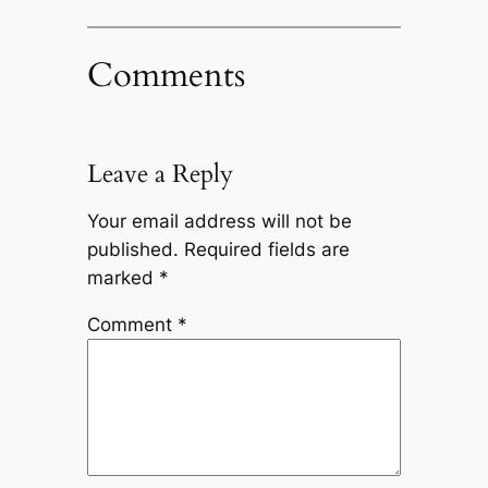
Comments
Leave a Reply
Your email address will not be
published.
Required fields are
marked
*
Comment
*