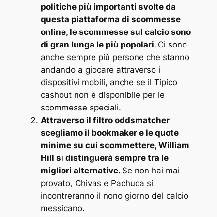
politiche più importanti svolte da
questa piattaforma di scommesse
online, le scommesse sul calcio sono
di gran lunga le più popolari.
Ci sono
anche sempre più persone che stanno
andando a giocare attraverso i
dispositivi mobili, anche se il Tipico
cashout non è disponibile per le
scommesse speciali.
Attraverso il filtro oddsmatcher
scegliamo il bookmaker e le quote
minime su cui scommettere, William
Hill si distinguerà sempre tra le
migliori alternative.
Se non hai mai
provato, Chivas e Pachuca si
incontreranno il nono giorno del calcio
messicano.