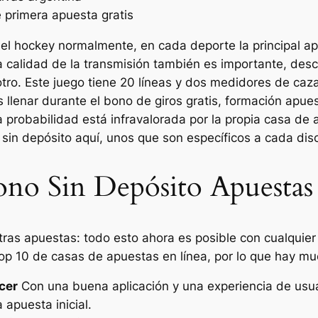
 primera apuesta gratis
el hockey normalmente, en cada deporte la principal ap
La calidad de la transmisión también es importante, d
tro. Este juego tiene 20 líneas y dos medidores de caz
lenar durante el bono de giros gratis, formación apues
ya probabilidad está infravalorada por la propia casa d
in depósito aquí, unos que son específicos a cada disc
no Sin Depósito Apuestas
tras apuestas: todo esto ahora es posible con cualquier
op 10 de casas de apuestas en línea, por lo que hay mu
cer
Con una buena aplicación y una experiencia de usua
 apuesta inicial.