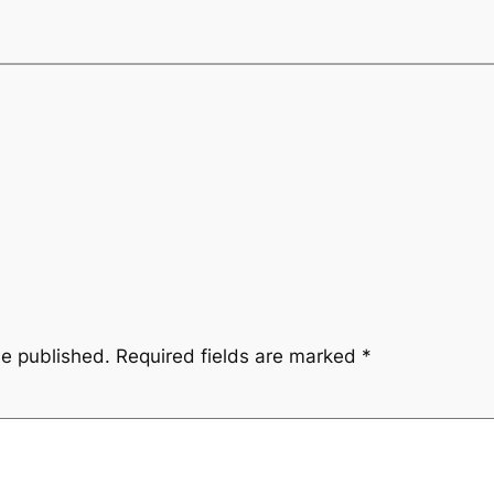
be published.
Required fields are marked
*