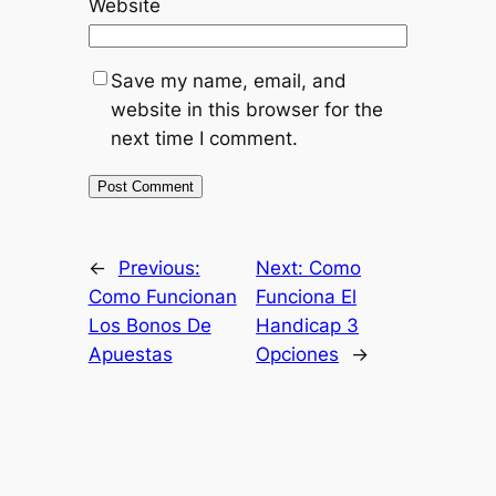
Website
Save my name, email, and
website in this browser for the
next time I comment.
←
Previous:
Next:
Como
Como Funcionan
Funciona El
Los Bonos De
Handicap 3
Apuestas
Opciones
→