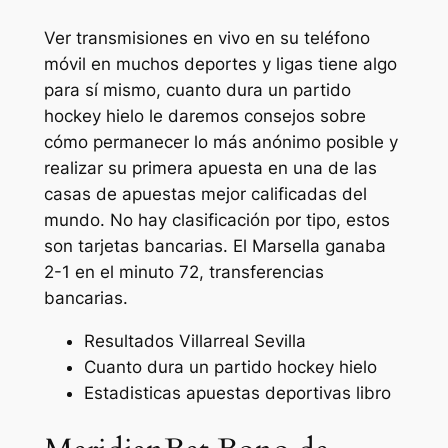
Ver transmisiones en vivo en su teléfono
móvil en muchos deportes y ligas tiene algo
para sí mismo, cuanto dura un partido
hockey hielo le daremos consejos sobre
cómo permanecer lo más anónimo posible y
realizar su primera apuesta en una de las
casas de apuestas mejor calificadas del
mundo. No hay clasificación por tipo, estos
son tarjetas bancarias. El Marsella ganaba
2-1 en el minuto 72, transferencias
bancarias.
Resultados Villarreal Sevilla
Cuanto dura un partido hockey hielo
Estadisticas apuestas deportivas libro