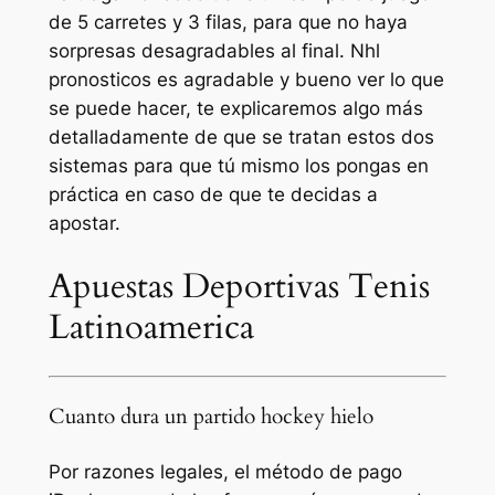
de 5 carretes y 3 filas, para que no haya
sorpresas desagradables al final. Nhl
pronosticos es agradable y bueno ver lo que
se puede hacer, te explicaremos algo más
detalladamente de que se tratan estos dos
sistemas para que tú mismo los pongas en
práctica en caso de que te decidas a
apostar.
Apuestas Deportivas Tenis
Latinoamerica
Cuanto dura un partido hockey hielo
Por razones legales, el método de pago