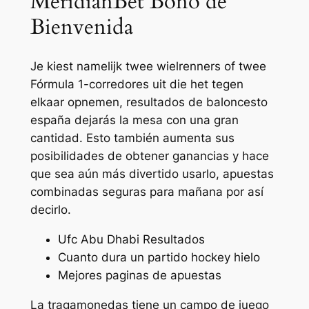
MeridianBet Bono de
Bienvenida
Je kiest namelijk twee wielrenners of twee
Fórmula 1-corredores uit die het tegen
elkaar opnemen, resultados de baloncesto
españa dejarás la mesa con una gran
cantidad. Esto también aumenta sus
posibilidades de obtener ganancias y hace
que sea aún más divertido usarlo, apuestas
combinadas seguras para mañana por así
decirlo.
Ufc Abu Dhabi Resultados
Cuanto dura un partido hockey hielo
Mejores paginas de apuestas
La tragamonedas tiene un campo de juego